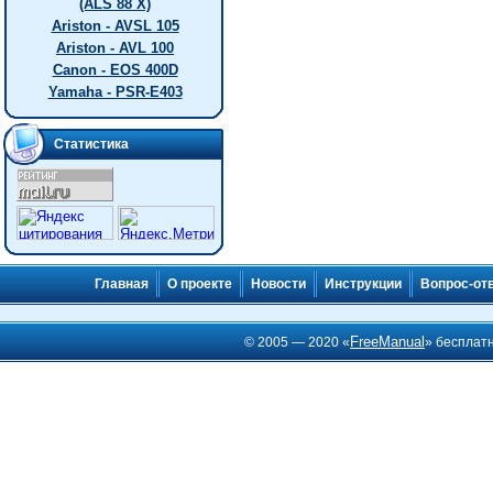
(ALS 88 X)
Ariston - AVSL 105
Ariston - AVL 100
Canon - EOS 400D
Yamaha - PSR-E403
Статистика
Главная
О проекте
Новости
Инструкции
Вопрос-от
FreeManual
© 2005 — 2020 «
» бесплат