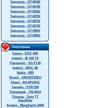
Samsung - GT-I8160
Samsung - GT-I8190
Samsung - GT-I8262
Samsung - GT-I8350
Samsung - GT-I8552
Samsung - GT-I8750
Samsung - GT-I9001
Samsung - GT-I9003
Популярные
Canon - EOS 40D
Indesit - W 105 TX
Panasonic - KX-F130
Indesit - WISL 86
Nokia - N95
Bosch - SRV55T03EU
Sharp - AH-AP24CE
Yamaha - PSR-550
Tomahawk - TW-9010
Thomas - Twin TT
Aquafilter
Ariston - Margherita 2000