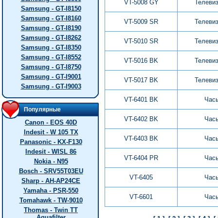
VT-5008 GY
Телеви
Samsung - GT-I8150
Samsung - GT-I8160
VT-5009 SR
Телеви
Samsung - GT-I8190
Samsung - GT-I8262
VT-5010 SR
Телеви
Samsung - GT-I8350
Samsung - GT-I8552
VT-5016 BK
Телеви
Samsung - GT-I8750
Samsung - GT-I9001
VT-5017 BK
Телеви
Samsung - GT-I9003
VT-6401 BK
Час
Популярные
VT-6402 BK
Час
Canon - EOS 40D
Indesit - W 105 TX
VT-6403 BK
Час
Panasonic - KX-F130
Indesit - WISL 86
VT-6404 PR
Час
Nokia - N95
Bosch - SRV55T03EU
VT-6405
Час
Sharp - AH-AP24CE
Yamaha - PSR-550
VT-6601
Час
Tomahawk - TW-9010
Thomas - Twin TT
Aquafilter