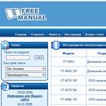
Главная
О проекте
Новости
Инструкции
Вопрос-ответ
Поиск
Инструкции по эксплуатации на
Поиск по модели:
Модель
Разд
VT-4052
Домашние ки
Быстрый поиск:
VT-4060 SR
Домашние ки
VT-4076 SR
DVD-проигр
Новости
VT-4079 BK
DVD-проигр
24-02-2009
Информер для Вашего
сайта
VT-4086 SR
DVD-проигр
14-11-2008