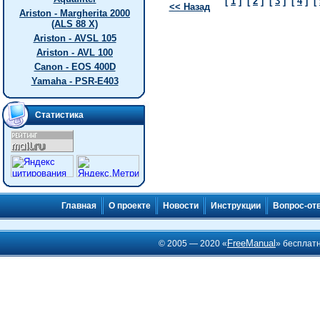
[
1
]
[
2
]
[
3
]
[
4
]
[
<< Назад
Ariston - Margherita 2000
(ALS 88 X)
Ariston - AVSL 105
Ariston - AVL 100
Canon - EOS 400D
Yamaha - PSR-E403
Статистика
Главная
О проекте
Новости
Инструкции
Вопрос-от
FreeManual
© 2005 — 2020 «
» бесплат