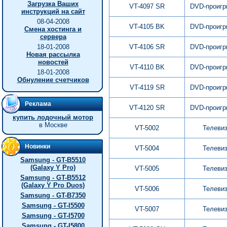
Загрузка Ваших
VT-4097 SR
DVD-проигр
инструкций на сайт
08-04-2008
VT-4105 BK
DVD-проигр
Смена хостинга и
сервера
18-01-2008
VT-4106 SR
DVD-проигр
Новая рассылка
новостей
VT-4110 BK
DVD-проигр
18-01-2008
Обнуление счетчиков
VT-4119 SR
DVD-проигр
Реклама
VT-4120 SR
DVD-проигр
купить лодочный мотор
в Москве
VT-5002
Телеви
Новинки
VT-5004
Телеви
Samsung - GT-B5510
(Galaxy Y Pro)
VT-5005
Телеви
Samsung - GT-B5512
(Galaxy Y Pro Duos)
VT-5006
Телеви
Samsung - GT-B7350
Samsung - GT-I5500
VT-5007
Телеви
Samsung - GT-I5700
Samsung - GT-I5800