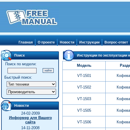
Главная
О проекте
Новости
Инструкции
Вопрос-ответ
Поиск
Инструкции по эксплуатации на
Поиск по модели:
Модель
Разд
VT-1501
Кофева
Быстрый поиск:
VT-1502
Кофева
VT-1503
Кофева
Новости
VT-1505
Кофева
24-02-2009
Информер для Вашего
сайта
VT-1506
Кофева
14-11-2008