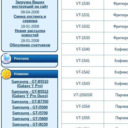
Загрузка Ваших
VT-1530
Фритюр
инструкций на сайт
08-04-2008
VT-1531
Фритюр
Смена хостинга и
сервера
18-01-2008
VT-1532
Фритюр
Новая рассылка
новостей
VT-1533
Фритюр
18-01-2008
Обнуление счетчиков
VT-1540
Кофемо
Реклама
VT-1541
Кофемо
VT-1542
Кофемо
Новинки
Samsung - GT-B5510
VT-1543
Кофемо
(Galaxy Y Pro)
Samsung - GT-B5512
VT-1550SR
Парова
(Galaxy Y Pro Duos)
Samsung - GT-B7350
VT-1554
Парова
Samsung - GT-I5500
Samsung - GT-I5700
VT-1555
Парова
Samsung - GT-I5800
Samsung - GT-I8150