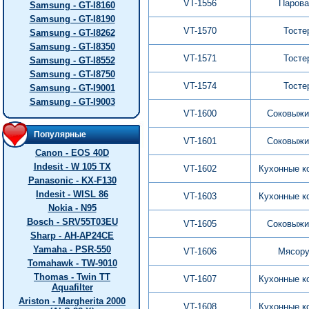
VT-1556
Парова
Samsung - GT-I8160
Samsung - GT-I8190
VT-1570
Тосте
Samsung - GT-I8262
Samsung - GT-I8350
VT-1571
Тосте
Samsung - GT-I8552
Samsung - GT-I8750
VT-1574
Тосте
Samsung - GT-I9001
Samsung - GT-I9003
VT-1600
Соковыжи
Популярные
VT-1601
Соковыжи
Canon - EOS 40D
Indesit - W 105 TX
VT-1602
Кухонные к
Panasonic - KX-F130
Indesit - WISL 86
VT-1603
Кухонные к
Nokia - N95
Bosch - SRV55T03EU
VT-1605
Соковыжи
Sharp - AH-AP24CE
Yamaha - PSR-550
VT-1606
Мясору
Tomahawk - TW-9010
Thomas - Twin TT
VT-1607
Кухонные к
Aquafilter
Ariston - Margherita 2000
VT-1608
Кухонные к