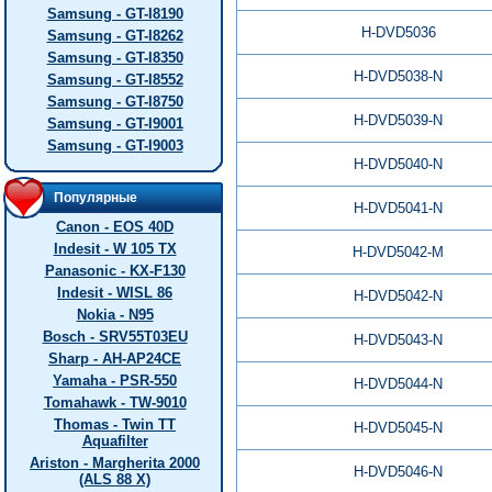
Samsung - GT-I8190
H-DVD5036
Samsung - GT-I8262
Samsung - GT-I8350
H-DVD5038-N
Samsung - GT-I8552
Samsung - GT-I8750
H-DVD5039-N
Samsung - GT-I9001
Samsung - GT-I9003
H-DVD5040-N
Популярные
H-DVD5041-N
Canon - EOS 40D
Indesit - W 105 TX
H-DVD5042-M
Panasonic - KX-F130
Indesit - WISL 86
H-DVD5042-N
Nokia - N95
Bosch - SRV55T03EU
H-DVD5043-N
Sharp - AH-AP24CE
Yamaha - PSR-550
H-DVD5044-N
Tomahawk - TW-9010
Thomas - Twin TT
H-DVD5045-N
Aquafilter
Ariston - Margherita 2000
H-DVD5046-N
(ALS 88 X)