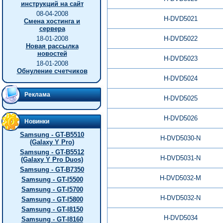
инструкций на сайт
08-04-2008
H-DVD5021
Смена хостинга и
сервера
18-01-2008
H-DVD5022
Новая рассылка
новостей
H-DVD5023
18-01-2008
Обнуление счетчиков
H-DVD5024
Реклама
H-DVD5025
H-DVD5026
Новинки
Samsung - GT-B5510
H-DVD5030-N
(Galaxy Y Pro)
Samsung - GT-B5512
H-DVD5031-N
(Galaxy Y Pro Duos)
Samsung - GT-B7350
H-DVD5032-M
Samsung - GT-I5500
Samsung - GT-I5700
H-DVD5032-N
Samsung - GT-I5800
Samsung - GT-I8150
H-DVD5034
Samsung - GT-I8160