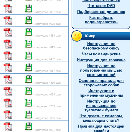
(загружено 4587 раз)
Что такое DVD
Подбираем кондиционер
(загружено 3807 раз)
Как выбрать
водонагреватель
(загружено 4098 раз)
Юмор
(загружено 4318 раз)
Инструкция по
(загружено 4415 раз)
безопасному сексу
Часы командирские
(загружено 4432 раз)
Инструкция для таракана
Инструкция по
пользованию мышью
(загружено 3917 раз)
компьютерной
Основные правила для
(загружено 4436 раз)
сторожевых собак
Инструкция к
(загружено 4094 раз)
применению мужчины
Инструкция по
использованию
(загружено 3703 раз)
туалетной бумаги
Что делать с комаром,
(загружено 3685 раз)
мешающим спать?
Правила для настоящей
(загружено 4091 раз)
хозяйки