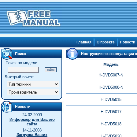
Главная
О проекте
Новости
Поиск
Инструкции по эксплуатации н
Поиск по модели:
Модель
H-DVD5007-N
Быстрый поиск:
H-DVD5008-N
H-DVD5015
Новости
H-DVD5017
24-02-2009
Информер для Вашего
сайта
H-DVD5018
14-11-2008
Загрузка Ваших
H-DVD5020