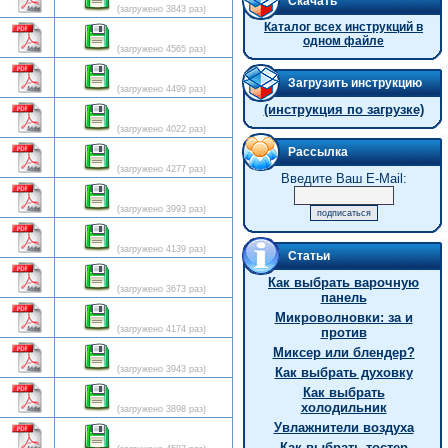
Скачать
(загружено 3843 раз)
Каталог всех инструкций в
одном файле
(загружено 4565 раз)
Загрузить инструкцию
(загружено 4499 раз)
(инструкция по загрузке)
(загружено 4022 раз)
Рассылка
(загружено 4277 раз)
Введите Ваш E-Mail:
(загружено 3993 раз)
(загружено 4139 раз)
Статьи
Как выбрать варочную
(загружено 3673 раз)
панель
Микроволновки: за и
(загружено 4174 раз)
против
Миксер или блендер?
(загружено 3943 раз)
Как выбрать духовку
Как выбрать
холодильник
(загружено 3898 раз)
Увлажнители воздуха
Как выбрать тостер