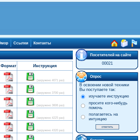
мор
Ссылки
Контакты
Посетителей на сайте
00021
Формат
Инструкция
Опрос
(загружено 4071 раз)
В освоении новой техники
Вы поступаете так:
(загружено 3700 раз)
изучаете инструкцию
просите кого-нибудь
(загружено 3606 раз)
помочь
полагаетесь на
(загружено 4225 раз)
интуицию
(загружено 4320 раз)