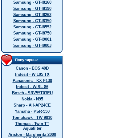
Samsung - GT-I8160
Samsung - GT-I8190
Samsung - GT-I8262
Samsung - GT-I8350
Samsung - GT-I8552
Samsung - GT-I8750
Samsung - GT-I9001
Samsung - GT-I9003
Популярные
Canon - EOS 40D
Indesit - W 105 TX
Panasonic - KX-F130
Indesit - WISL 86
Bosch - SRV55T03EU
Nokia - N95
Sharp - AH-AP24CE
Yamaha - PSR-550
Tomahawk - TW-9010
Thomas - Twin TT
Aquafilter
Ariston - Margherita 2000