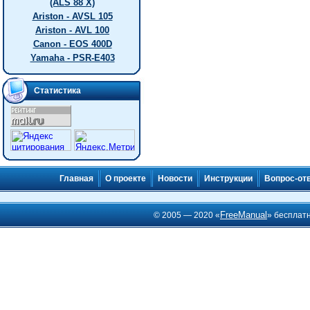
(ALS 88 X)
Ariston - AVSL 105
Ariston - AVL 100
Canon - EOS 400D
Yamaha - PSR-E403
Статистика
Главная
О проекте
Новости
Инструкции
Вопрос-от
FreeManual
© 2005 — 2020 «
» бесплат