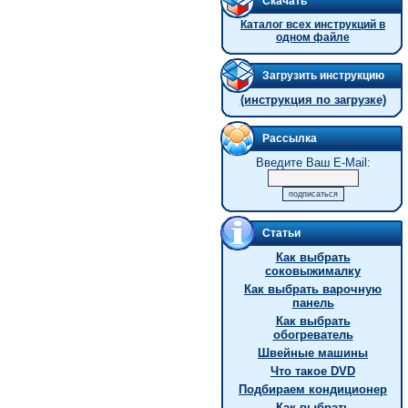
Скачать
Каталог всех инструкций в
одном файле
Загрузить инструкцию
(инструкция по загрузке)
Рассылка
Введите Ваш E-Mail:
Статьи
Как выбрать
соковыжималку
Как выбрать варочную
панель
Как выбрать
обогреватель
Швейные машины
Что такое DVD
Подбираем кондиционер
Как выбрать