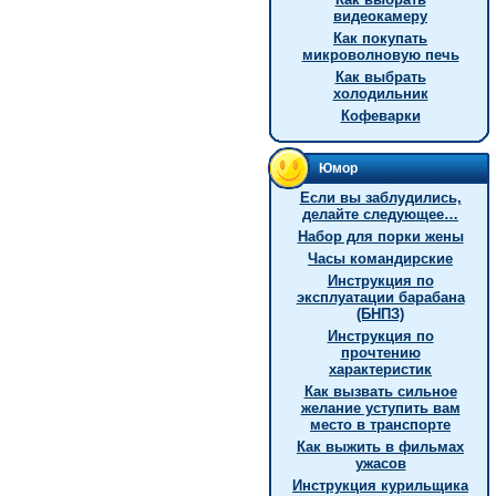
видеокамеру
Как покупать
микроволновую печь
Как выбрать
холодильник
Кофеварки
Юмор
Если вы заблудились,
делайте следующее…
Hабор для порки жены
Часы командирские
Инструкция по
эксплуатации барабана
(БНПЗ)
Инструкция по
прочтению
характеристик
Как вызвать сильное
желание уступить вам
место в транспорте
Как выжить в фильмах
ужасов
Инструкция курильщика