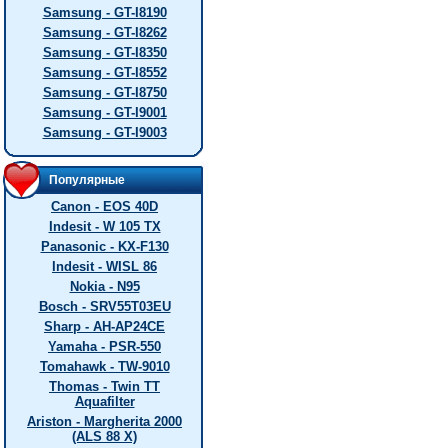
Samsung - GT-I8190
Samsung - GT-I8262
Samsung - GT-I8350
Samsung - GT-I8552
Samsung - GT-I8750
Samsung - GT-I9001
Samsung - GT-I9003
Популярные
Canon - EOS 40D
Indesit - W 105 TX
Panasonic - KX-F130
Indesit - WISL 86
Nokia - N95
Bosch - SRV55T03EU
Sharp - AH-AP24CE
Yamaha - PSR-550
Tomahawk - TW-9010
Thomas - Twin TT
Aquafilter
Ariston - Margherita 2000
(ALS 88 X)