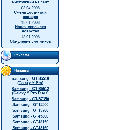
инструкций на сайт
08-04-2008
Смена хостинга и
сервера
18-01-2008
Новая рассылка
новостей
18-01-2008
Обнуление счетчиков
Реклама
Новинки
Samsung - GT-B5510
(Galaxy Y Pro)
Samsung - GT-B5512
(Galaxy Y Pro Duos)
Samsung - GT-B7350
Samsung - GT-I5500
Samsung - GT-I5700
Samsung - GT-I5800
Samsung - GT-I8150
Samsung - GT-I8160