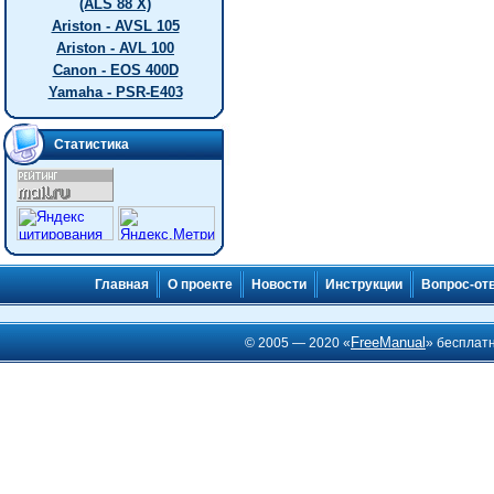
(ALS 88 X)
Ariston - AVSL 105
Ariston - AVL 100
Canon - EOS 400D
Yamaha - PSR-E403
Статистика
Главная
О проекте
Новости
Инструкции
Вопрос-от
FreeManual
© 2005 — 2020 «
» бесплат