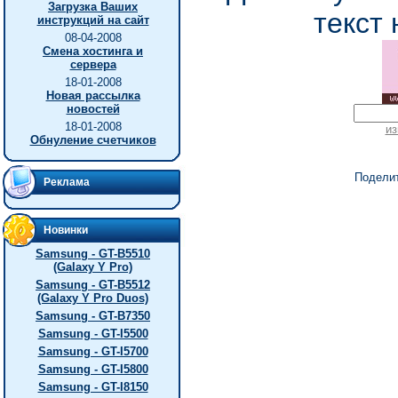
Загрузка Ваших
текст 
инструкций на сайт
08-04-2008
Смена хостинга и
сервера
18-01-2008
Новая рассылка
новостей
18-01-2008
из
Обнуление счетчиков
Подели
Реклама
Новинки
Samsung - GT-B5510
(Galaxy Y Pro)
Samsung - GT-B5512
(Galaxy Y Pro Duos)
Samsung - GT-B7350
Samsung - GT-I5500
Samsung - GT-I5700
Samsung - GT-I5800
Samsung - GT-I8150