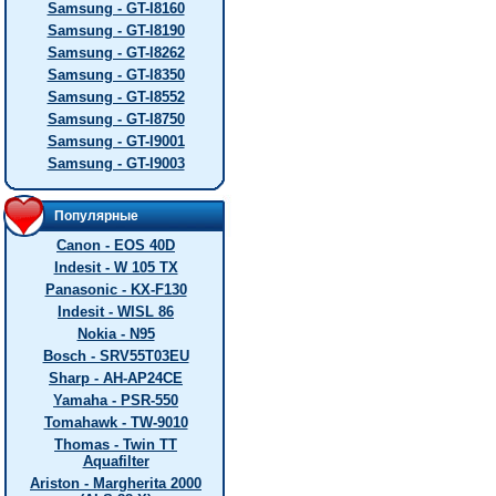
Samsung - GT-I8160
Samsung - GT-I8190
Samsung - GT-I8262
Samsung - GT-I8350
Samsung - GT-I8552
Samsung - GT-I8750
Samsung - GT-I9001
Samsung - GT-I9003
Популярные
Canon - EOS 40D
Indesit - W 105 TX
Panasonic - KX-F130
Indesit - WISL 86
Nokia - N95
Bosch - SRV55T03EU
Sharp - AH-AP24CE
Yamaha - PSR-550
Tomahawk - TW-9010
Thomas - Twin TT
Aquafilter
Ariston - Margherita 2000