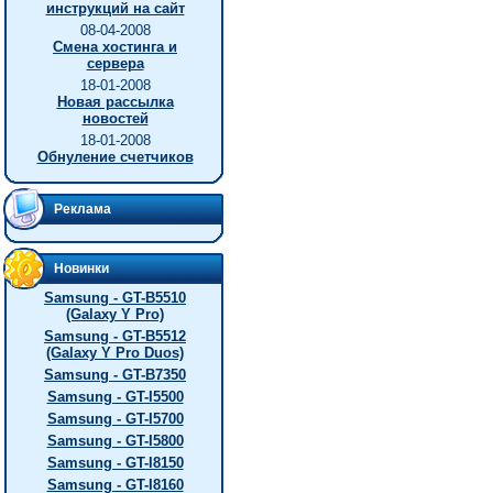
инструкций на сайт
08-04-2008
Смена хостинга и
сервера
18-01-2008
Новая рассылка
новостей
18-01-2008
Обнуление счетчиков
Реклама
Новинки
Samsung - GT-B5510
(Galaxy Y Pro)
Samsung - GT-B5512
(Galaxy Y Pro Duos)
Samsung - GT-B7350
Samsung - GT-I5500
Samsung - GT-I5700
Samsung - GT-I5800
Samsung - GT-I8150
Samsung - GT-I8160