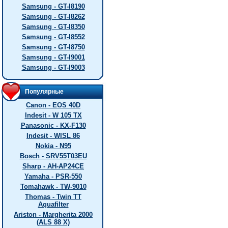
Samsung - GT-I8190
Samsung - GT-I8262
Samsung - GT-I8350
Samsung - GT-I8552
Samsung - GT-I8750
Samsung - GT-I9001
Samsung - GT-I9003
Популярные
Canon - EOS 40D
Indesit - W 105 TX
Panasonic - KX-F130
Indesit - WISL 86
Nokia - N95
Bosch - SRV55T03EU
Sharp - AH-AP24CE
Yamaha - PSR-550
Tomahawk - TW-9010
Thomas - Twin TT
Aquafilter
Ariston - Margherita 2000
(ALS 88 X)