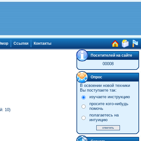
мор
Ссылки
Контакты
Посетителей на сайте
00008
Опрос
В освоении новой техники
Вы поступаете так:
изучаете инструкцию
просите кого-нибудь
помочь
й: 10)
полагаетесь на
интуицию