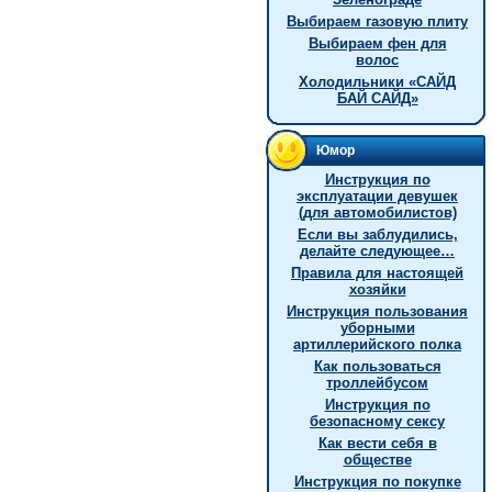
Выбираем газовую плиту
Выбираем фен для
волос
Холодильники «САЙД
БАЙ САЙД»
Юмор
Инструкция по
эксплуатации девушек
(для автомобилистов)
Если вы заблудились,
делайте следующее…
Правила для настоящей
хозяйки
Инструкция пользования
уборными
артиллерийского полка
Как пользоваться
троллейбусом
Инструкция по
безопасному сексу
Как вести себя в
обществе
Инструкция по покупке