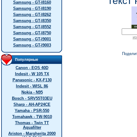
текст 
Samsung - GT-I8160
Samsung - GT-I8190
Samsung - GT-I8262
Samsung - GT-I8350
Samsung - GT-I8552
Samsung - GT-I8750
из
Samsung - GT-I9001
Samsung - GT-I9003
Подели
Популярные
Canon - EOS 40D
Indesit - W 105 TX
Panasonic - KX-F130
Indesit - WISL 86
Nokia - N95
Bosch - SRV55T03EU
Sharp - AH-AP24CE
Yamaha - PSR-550
Tomahawk - TW-9010
Thomas - Twin TT
Aquafilter
Ariston - Margherita 2000