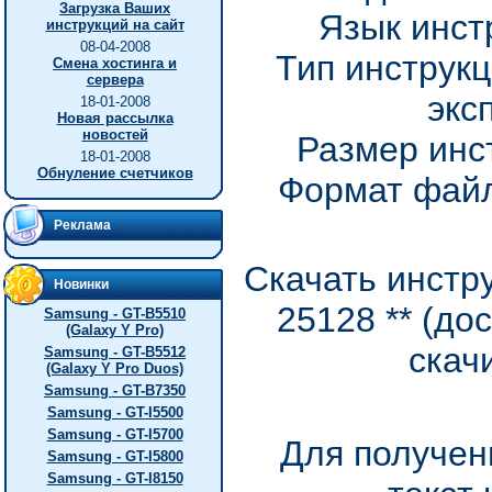
Загрузка Ваших
Язык инст
инструкций на сайт
08-04-2008
Тип инструкц
Смена хостинга и
сервера
экс
18-01-2008
Новая рассылка
новостей
Размер инс
18-01-2008
Обнуление счетчиков
Формат файл
Реклама
Скачать инстр
Новинки
25128 ** (до
Samsung - GT-B5510
(Galaxy Y Pro)
скач
Samsung - GT-B5512
(Galaxy Y Pro Duos)
Samsung - GT-B7350
Samsung - GT-I5500
Samsung - GT-I5700
Для получен
Samsung - GT-I5800
Samsung - GT-I8150