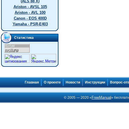
(ALS 88 X)
Ariston - AVSL 105
Ariston - AVL 100
Canon - EOS 400D
Yamaha - PSR-E403
Статистика
Главная
О проекте
Новости
Инструкции
Вопрос-от
FreeManual
© 2005 — 2020 «
» бесплат