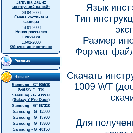
Загрузка Ваших
Язык инст
инструкций на сайт
08-04-2008
Тип инструкц
Смена хостинга и
сервера
экс
18-01-2008
Новая рассылка
новостей
Размер инс
18-01-2008
Обнуление счетчиков
Формат файл
Реклама
Скачать инстр
Новинки
1009 WT (до
Samsung - GT-B5510
(Galaxy Y Pro)
скач
Samsung - GT-B5512
(Galaxy Y Pro Duos)
Samsung - GT-B7350
Samsung - GT-I5500
Samsung - GT-I5700
Для получен
Samsung - GT-I5800
Samsung - GT-I8150