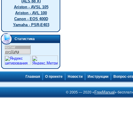
(ALS 88 X)
Ariston - AVSL 105
Ariston - AVL 100
Canon - EOS 400D
Yamaha - PSR-E403
Статистика
Главная
О проекте
Новости
Инструкции
Вопрос-от
FreeManual
© 2005 — 2020 «
» бесплат