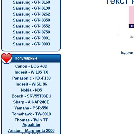
текст 
Samsung - GT-I8160
Samsung - GT-I8190
Samsung - GT-I8262
Samsung - GT-I8350
Samsung - GT-I8552
Samsung - GT-I8750
из
Samsung - GT-I9001
Samsung - GT-I9003
Подели
Популярные
Canon - EOS 40D
Indesit - W 105 TX
Panasonic - KX-F130
Indesit - WISL 86
Nokia - N95
Bosch - SRV55T03EU
Sharp - AH-AP24CE
Yamaha - PSR-550
Tomahawk - TW-9010
Thomas - Twin TT
Aquafilter
Ariston - Margherita 2000