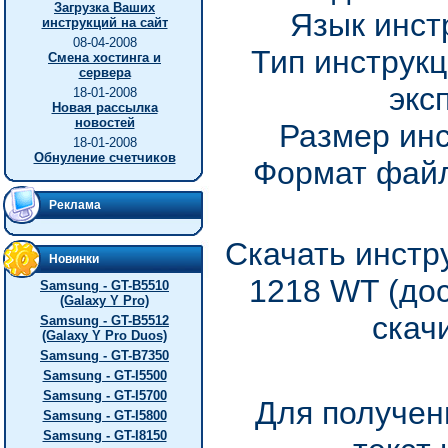
Загрузка Ваших
Язык инст
инструкций на сайт
08-04-2008
Тип инструкц
Смена хостинга и
сервера
экс
18-01-2008
Новая рассылка
новостей
Размер инс
18-01-2008
Обнуление счетчиков
Формат файл
Реклама
Скачать инстр
Новинки
1218 WT (до
Samsung - GT-B5510
(Galaxy Y Pro)
скач
Samsung - GT-B5512
(Galaxy Y Pro Duos)
Samsung - GT-B7350
Samsung - GT-I5500
Samsung - GT-I5700
Для получен
Samsung - GT-I5800
Samsung - GT-I8150