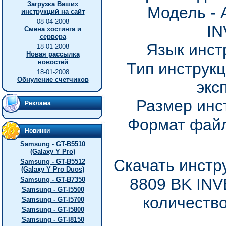
Загрузка Ваших
Модель - 
инструкций на сайт
08-04-2008
I
Смена хостинга и
сервера
Язык инст
18-01-2008
Новая рассылка
новостей
Тип инструкц
18-01-2008
Обнуление счетчиков
экс
Размер инс
Реклама
Формат файл
Новинки
Samsung - GT-B5510
(Galaxy Y Pro)
Скачать инстр
Samsung - GT-B5512
(Galaxy Y Pro Duos)
8809 BK INV
Samsung - GT-B7350
Samsung - GT-I5500
количество
Samsung - GT-I5700
Samsung - GT-I5800
Samsung - GT-I8150