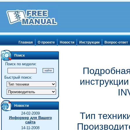
Главная
О проекте
Новости
Инструкции
Вопрос-ответ
Поиск
Поиск по модели:
Подробная
Быстрый поиск:
инструкции
IN
Новости
Тип техник
24-02-2009
Информер для Вашего
сайта
Производите
14-11-2008