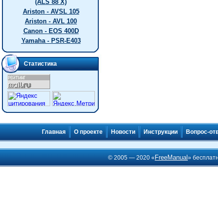
(ALS 88 X)
Ariston - AVSL 105
Ariston - AVL 100
Canon - EOS 400D
Yamaha - PSR-E403
Статистика
Главная
О проекте
Новости
Инструкции
Вопрос-от
FreeManual
© 2005 — 2020 «
» бесплат