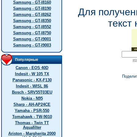
Samsung - GT-I8160
Samsung - GT-I8190
Для получен
Samsung - GT-I8262
текст 
Samsung - GT-I8350
Samsung - GT-I8552
Samsung - GT-I8750
Samsung - GT-I9001
Samsung - GT-I9003
Популярные
из
Canon - EOS 40D
Indesit - W 105 TX
Подели
Panasonic - KX-F130
Indesit - WISL 86
Bosch - SRV55T03EU
Nokia - N95
Sharp - AH-AP24CE
Yamaha - PSR-550
Tomahawk - TW-9010
Thomas - Twin TT
Aquafilter
Ariston - Margherita 2000