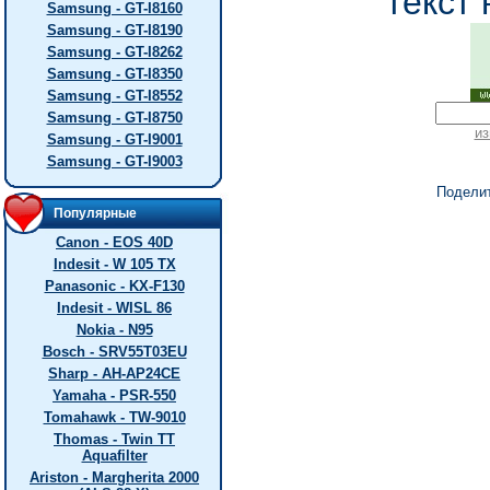
текст 
Samsung - GT-I8160
Samsung - GT-I8190
Samsung - GT-I8262
Samsung - GT-I8350
Samsung - GT-I8552
Samsung - GT-I8750
из
Samsung - GT-I9001
Samsung - GT-I9003
Подели
Популярные
Canon - EOS 40D
Indesit - W 105 TX
Panasonic - KX-F130
Indesit - WISL 86
Nokia - N95
Bosch - SRV55T03EU
Sharp - AH-AP24CE
Yamaha - PSR-550
Tomahawk - TW-9010
Thomas - Twin TT
Aquafilter
Ariston - Margherita 2000