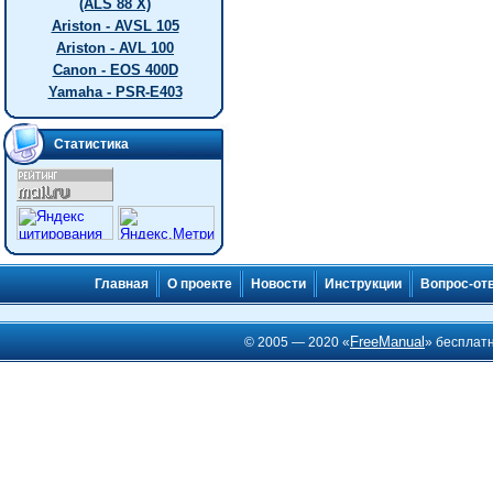
(ALS 88 X)
Ariston - AVSL 105
Ariston - AVL 100
Canon - EOS 400D
Yamaha - PSR-E403
Статистика
Главная
О проекте
Новости
Инструкции
Вопрос-от
FreeManual
© 2005 — 2020 «
» бесплат