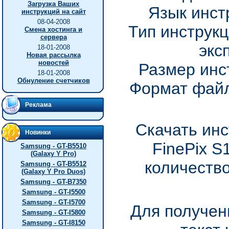
Загрузка Ваших
Язык инст
инструкций на сайт
08-04-2008
Тип инструкц
Смена хостинга и
сервера
экс
18-01-2008
Новая рассылка
новостей
Размер инс
18-01-2008
Обнуление счетчиков
Формат файл
Реклама
Скачать инс
Новинки
FinePix S
Samsung - GT-B5510
(Galaxy Y Pro)
количество
Samsung - GT-B5512
(Galaxy Y Pro Duos)
Samsung - GT-B7350
Samsung - GT-I5500
Samsung - GT-I5700
Для получен
Samsung - GT-I5800
Samsung - GT-I8150