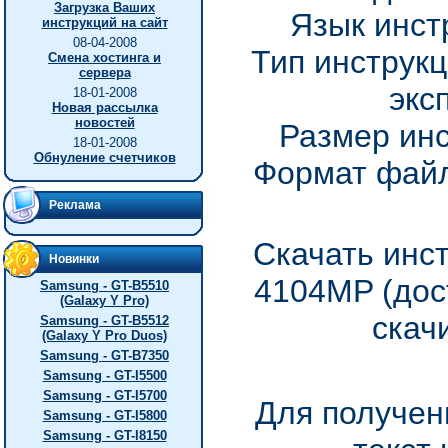
Загрузка Ваших
Язык инст
инструкций на сайт
08-04-2008
Тип инструкц
Смена хостинга и
сервера
экс
18-01-2008
Новая рассылка
новостей
Размер инс
18-01-2008
Обнуление счетчиков
Формат файл
Реклама
Скачать инс
Новинки
4104MP (дос
Samsung - GT-B5510
(Galaxy Y Pro)
скач
Samsung - GT-B5512
(Galaxy Y Pro Duos)
Samsung - GT-B7350
Samsung - GT-I5500
Samsung - GT-I5700
Для получен
Samsung - GT-I5800
Samsung - GT-I8150