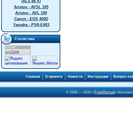
(ALS 88 X)
Ariston - AVSL 105
Ariston - AVL 100
Canon - EOS 400D
Yamaha - PSR-E403
Статистика
Главная
О проекте
Новости
Инструкции
Вопрос-от
FreeManual
© 2005 — 2020 «
» бесплат