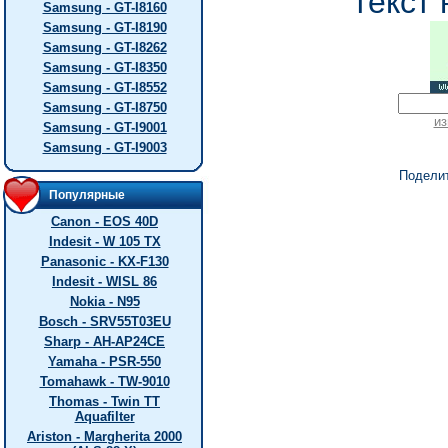
текст 
Samsung - GT-I8160
Samsung - GT-I8190
Samsung - GT-I8262
Samsung - GT-I8350
Samsung - GT-I8552
Samsung - GT-I8750
из
Samsung - GT-I9001
Samsung - GT-I9003
Подели
Популярные
Canon - EOS 40D
Indesit - W 105 TX
Panasonic - KX-F130
Indesit - WISL 86
Nokia - N95
Bosch - SRV55T03EU
Sharp - AH-AP24CE
Yamaha - PSR-550
Tomahawk - TW-9010
Thomas - Twin TT
Aquafilter
Ariston - Margherita 2000