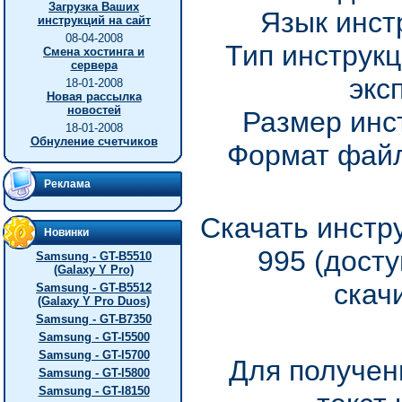
Загрузка Ваших
Язык инст
инструкций на сайт
08-04-2008
Тип инструкц
Смена хостинга и
сервера
экс
18-01-2008
Новая рассылка
новостей
Размер инс
18-01-2008
Обнуление счетчиков
Формат файл
Реклама
Скачать инстру
Новинки
995 (дост
Samsung - GT-B5510
(Galaxy Y Pro)
скач
Samsung - GT-B5512
(Galaxy Y Pro Duos)
Samsung - GT-B7350
Samsung - GT-I5500
Samsung - GT-I5700
Для получен
Samsung - GT-I5800
Samsung - GT-I8150