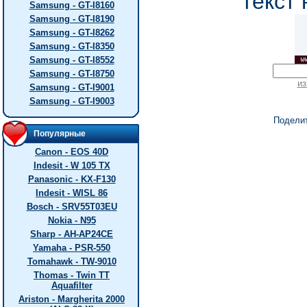
текст 
Samsung - GT-I8160
Samsung - GT-I8190
Samsung - GT-I8262
Samsung - GT-I8350
Samsung - GT-I8552
Samsung - GT-I8750
из
Samsung - GT-I9001
Samsung - GT-I9003
Подели
Популярные
Canon - EOS 40D
Indesit - W 105 TX
Panasonic - KX-F130
Indesit - WISL 86
Bosch - SRV55T03EU
Nokia - N95
Sharp - AH-AP24CE
Yamaha - PSR-550
Tomahawk - TW-9010
Thomas - Twin TT
Aquafilter
Ariston - Margherita 2000