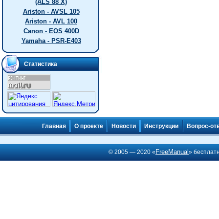
(ALS 88 X)
Ariston - AVSL 105
Ariston - AVL 100
Canon - EOS 400D
Yamaha - PSR-E403
Статистика
Главная
О проекте
Новости
Инструкции
Вопрос-от
FreeManual
© 2005 — 2020 «
» бесплат