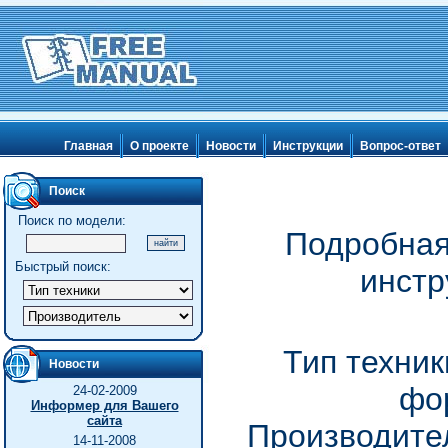
Главная
О проекте
Новости
Инструкции
Вопрос-ответ
Поиск
Поиск по модели:
Подробная
Быстрый поиск:
инстр
Тип техник
Новости
фо
24-02-2009
Информер для Вашего
сайта
Производител
14-11-2008