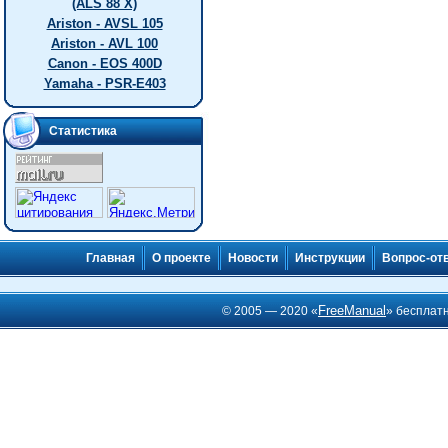
(ALS 88 X)
Ariston - AVSL 105
Ariston - AVL 100
Canon - EOS 400D
Yamaha - PSR-E403
Статистика
Главная
О проекте
Новости
Инструкции
Вопрос-от
FreeManual
© 2005 — 2020 «
» бесплат