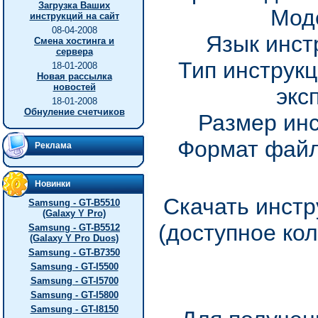
Загрузка Ваших
Мод
инструкций на сайт
08-04-2008
Язык инст
Смена хостинга и
сервера
Тип инструкц
18-01-2008
Новая рассылка
новостей
экс
18-01-2008
Обнуление счетчиков
Размер инс
Формат файл
Реклама
Новинки
Скачать инстр
Samsung - GT-B5510
(Galaxy Y Pro)
(доступное ко
Samsung - GT-B5512
(Galaxy Y Pro Duos)
Samsung - GT-B7350
Samsung - GT-I5500
Samsung - GT-I5700
Samsung - GT-I5800
Samsung - GT-I8150