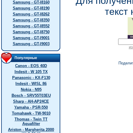
Для получен
Samsung - GT-I8160
Samsung - GT-I8190
текст 
Samsung - GT-I8262
Samsung - GT-I8350
Samsung - GT-I8552
Samsung - GT-I8750
Samsung - GT-I9001
Samsung - GT-I9003
из
Популярные
Подели
Canon - EOS 40D
Indesit - W 105 TX
Panasonic - KX-F130
Indesit - WISL 86
Nokia - N95
Bosch - SRV55T03EU
Sharp - AH-AP24CE
Yamaha - PSR-550
Tomahawk - TW-9010
Thomas - Twin TT
Aquafilter
Ariston - Margherita 2000