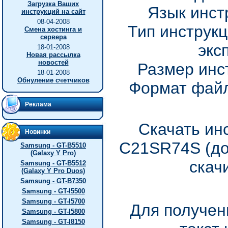
Загрузка Ваших
Язык инст
инструкций на сайт
08-04-2008
Тип инструкц
Смена хостинга и
сервера
экс
18-01-2008
Новая рассылка
новостей
Размер инс
18-01-2008
Обнуление счетчиков
Формат файл
Реклама
Скачать ин
Новинки
C21SR74S (до
Samsung - GT-B5510
(Galaxy Y Pro)
скач
Samsung - GT-B5512
(Galaxy Y Pro Duos)
Samsung - GT-B7350
Samsung - GT-I5500
Samsung - GT-I5700
Для получен
Samsung - GT-I5800
Samsung - GT-I8150