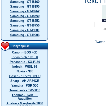
текст 
Samsung - GT-I8160
Samsung - GT-I8190
Samsung - GT-I8262
Samsung - GT-I8350
Samsung - GT-I8552
Samsung - GT-I8750
из
Samsung - GT-I9001
Samsung - GT-I9003
Подели
Популярные
Canon - EOS 40D
Indesit - W 105 TX
Panasonic - KX-F130
Indesit - WISL 86
Nokia - N95
Bosch - SRV55T03EU
Sharp - AH-AP24CE
Yamaha - PSR-550
Tomahawk - TW-9010
Thomas - Twin TT
Aquafilter
Ariston - Margherita 2000