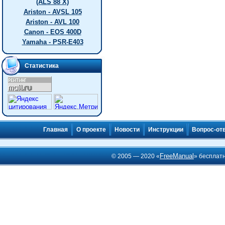
(ALS 88 X)
Ariston - AVSL 105
Ariston - AVL 100
Canon - EOS 400D
Yamaha - PSR-E403
Статистика
Главная
О проекте
Новости
Инструкции
Вопрос-от
FreeManual
© 2005 — 2020 «
» бесплат