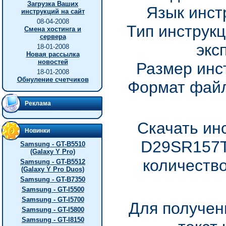
Загрузка Ваших
Язык инст
инструкций на сайт
08-04-2008
Тип инструкц
Смена хостинга и
сервера
экс
18-01-2008
Новая рассылка
новостей
Размер инс
18-01-2008
Обнуление счетчиков
Формат файл
Реклама
Скачать ин
Новинки
D29SR157T
Samsung - GT-B5510
(Galaxy Y Pro)
количество
Samsung - GT-B5512
(Galaxy Y Pro Duos)
Samsung - GT-B7350
Samsung - GT-I5500
Samsung - GT-I5700
Для получен
Samsung - GT-I5800
Samsung - GT-I8150