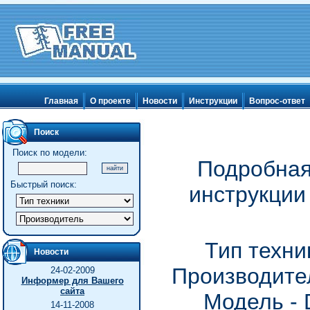
Главная
О проекте
Новости
Инструкции
Вопрос-ответ
Поиск
Поиск по модели:
Подробная
Быстрый поиск:
инструкции
Тип техни
Новости
Производител
24-02-2009
Информер для Вашего
сайта
Модель -
14-11-2008