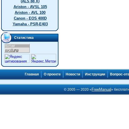
(ALS 88 X)
Ariston - AVSL 105
Ariston - AVL 100
Canon - EOS 400D
Yamaha - PSR-E403
Статистика
Главная
О проекте
Новости
Инструкции
Вопрос-от
FreeManual
© 2005 — 2020 «
» бесплат