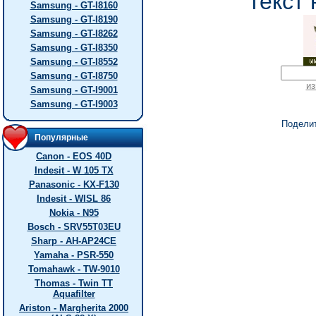
текст 
Samsung - GT-I8160
Samsung - GT-I8190
Samsung - GT-I8262
Samsung - GT-I8350
Samsung - GT-I8552
Samsung - GT-I8750
из
Samsung - GT-I9001
Samsung - GT-I9003
Подели
Популярные
Canon - EOS 40D
Indesit - W 105 TX
Panasonic - KX-F130
Indesit - WISL 86
Nokia - N95
Bosch - SRV55T03EU
Sharp - AH-AP24CE
Yamaha - PSR-550
Tomahawk - TW-9010
Thomas - Twin TT
Aquafilter
Ariston - Margherita 2000