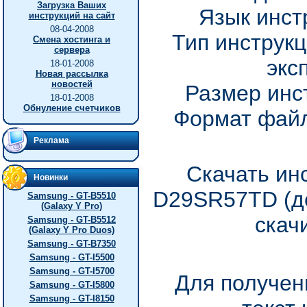
Загрузка Ваших
Язык инст
инструкций на сайт
08-04-2008
Тип инструкц
Смена хостинга и
сервера
экс
18-01-2008
Новая рассылка
новостей
Размер инс
18-01-2008
Обнуление счетчиков
Формат файл
Реклама
Скачать ин
Новинки
D29SR57TD (до
Samsung - GT-B5510
(Galaxy Y Pro)
скач
Samsung - GT-B5512
(Galaxy Y Pro Duos)
Samsung - GT-B7350
Samsung - GT-I5500
Samsung - GT-I5700
Для получен
Samsung - GT-I5800
Samsung - GT-I8150