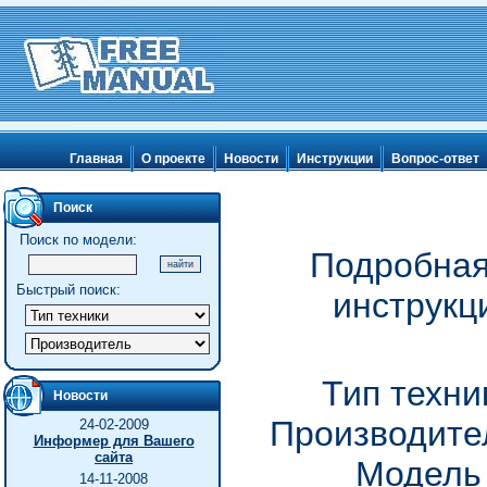
Главная
О проекте
Новости
Инструкции
Вопрос-ответ
Поиск
Поиск по модели:
Подробная
Быстрый поиск:
инструкц
Тип техни
Новости
Производител
24-02-2009
Информер для Вашего
сайта
Модель
14-11-2008