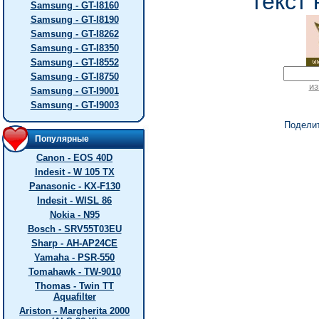
текст 
Samsung - GT-I8160
Samsung - GT-I8190
Samsung - GT-I8262
Samsung - GT-I8350
Samsung - GT-I8552
Samsung - GT-I8750
из
Samsung - GT-I9001
Samsung - GT-I9003
Подели
Популярные
Canon - EOS 40D
Indesit - W 105 TX
Panasonic - KX-F130
Indesit - WISL 86
Nokia - N95
Bosch - SRV55T03EU
Sharp - AH-AP24CE
Yamaha - PSR-550
Tomahawk - TW-9010
Thomas - Twin TT
Aquafilter
Ariston - Margherita 2000