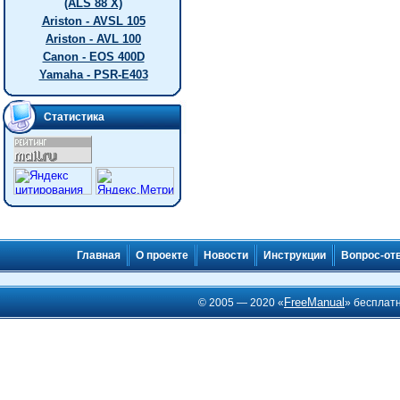
(ALS 88 X)
Ariston - AVSL 105
Ariston - AVL 100
Canon - EOS 400D
Yamaha - PSR-E403
Статистика
Главная
О проекте
Новости
Инструкции
Вопрос-от
FreeManual
© 2005 — 2020 «
» бесплат