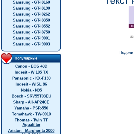
текст 
Samsung - GT-I8160
Samsung - GT-I8190
Samsung - GT-I8262
Samsung - GT-I8350
Samsung - GT-I8552
Samsung - GT-I8750
из
Samsung - GT-I9001
Samsung - GT-I9003
Подели
Популярные
Canon - EOS 40D
Indesit - W 105 TX
Panasonic - KX-F130
Indesit - WISL 86
Nokia - N95
Bosch - SRV55T03EU
Sharp - AH-AP24CE
Yamaha - PSR-550
Tomahawk - TW-9010
Thomas - Twin TT
Aquafilter
Ariston - Margherita 2000