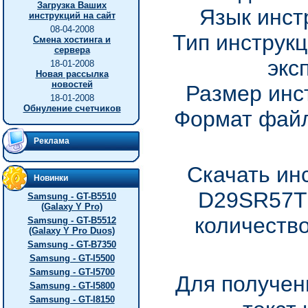
Загрузка Ваших
Язык инст
инструкций на сайт
08-04-2008
Тип инструкц
Смена хостинга и
сервера
экс
18-01-2008
Новая рассылка
новостей
Размер инс
18-01-2008
Обнуление счетчиков
Формат файл
Реклама
Скачать ин
Новинки
D29SR57TD
Samsung - GT-B5510
(Galaxy Y Pro)
количество
Samsung - GT-B5512
(Galaxy Y Pro Duos)
Samsung - GT-B7350
Samsung - GT-I5500
Samsung - GT-I5700
Для получен
Samsung - GT-I5800
Samsung - GT-I8150