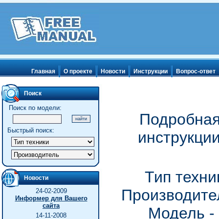
Главная
О проекте
Новости
Инструкции
Вопрос-ответ
Поиск
Поиск по модели:
Подробная
Быстрый поиск:
инструкци
Тип техни
Новости
Производител
24-02-2009
Информер для Вашего
сайта
Модель -
14-11-2008