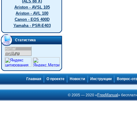
(ALS 88 X)
Ariston - AVSL 105
Ariston - AVL 100
Canon - EOS 400D
Yamaha - PSR-E403
Статистика
Главная
О проекте
Новости
Инструкции
Вопрос-от
FreeManual
© 2005 — 2020 «
» бесплат