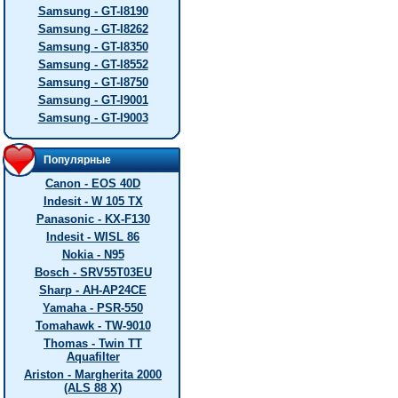
Samsung - GT-I8190
Samsung - GT-I8262
Samsung - GT-I8350
Samsung - GT-I8552
Samsung - GT-I8750
Samsung - GT-I9001
Samsung - GT-I9003
Популярные
Canon - EOS 40D
Indesit - W 105 TX
Panasonic - KX-F130
Indesit - WISL 86
Nokia - N95
Bosch - SRV55T03EU
Sharp - AH-AP24CE
Yamaha - PSR-550
Tomahawk - TW-9010
Thomas - Twin TT
Aquafilter
Ariston - Margherita 2000
(ALS 88 X)