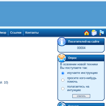
мор
Ссылки
Контакты
Посетителей на сайте
00004
Опрос
В освоении новой техники
Вы поступаете так:
изучаете инструкцию
просите кого-нибудь
помочь
й: 10)
полагаетесь на
интуицию