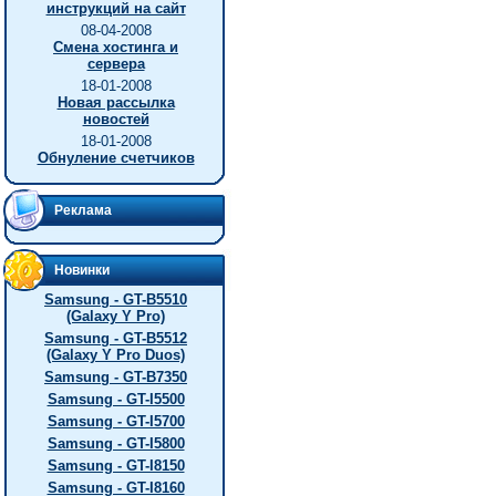
инструкций на сайт
08-04-2008
Смена хостинга и
сервера
18-01-2008
Новая рассылка
новостей
18-01-2008
Обнуление счетчиков
Реклама
Новинки
Samsung - GT-B5510
(Galaxy Y Pro)
Samsung - GT-B5512
(Galaxy Y Pro Duos)
Samsung - GT-B7350
Samsung - GT-I5500
Samsung - GT-I5700
Samsung - GT-I5800
Samsung - GT-I8150
Samsung - GT-I8160