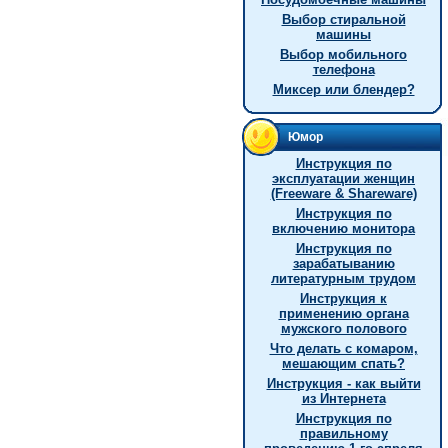
Выбор стиральной
машины
Выбор мобильного
телефона
Миксер или блендер?
Юмор
Инструкция по
эксплуатации женщин
(Freeware & Shareware)
Инструкция по
включению монитора
Инструкция по
зарабатыванию
литературным трудом
Инструкция к
применению органа
мужского полового
Что делать с комаром,
мешающим спать?
Инструкция - как выйти
из Интернета
Инструкция по
правильному