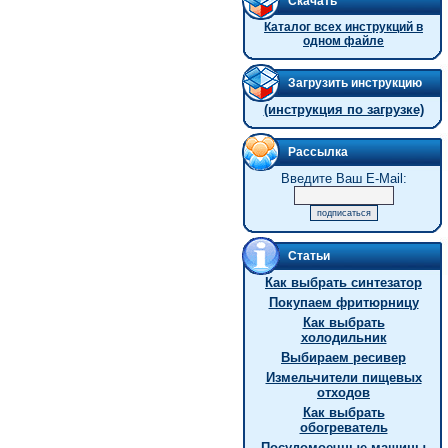
Скачать
Каталог всех инструкций в
одном файле
Загрузить инструкцию
(инструкция по загрузке)
Рассылка
Введите Ваш E-Mail:
Статьи
Как выбрать синтезатор
Покупаем фритюрницу
Как выбрать
холодильник
Выбираем ресивер
Измельчители пищевых
отходов
Как выбрать
обогреватель
Посудомоечные машины