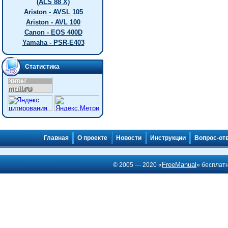
(ALS 88 X)
Ariston - AVSL 105
Ariston - AVL 100
Canon - EOS 400D
Yamaha - PSR-E403
Статистика
Главная
О проекте
Новости
Инструкции
Вопрос-от
FreeManual
© 2005 — 2020 «
» бесплат