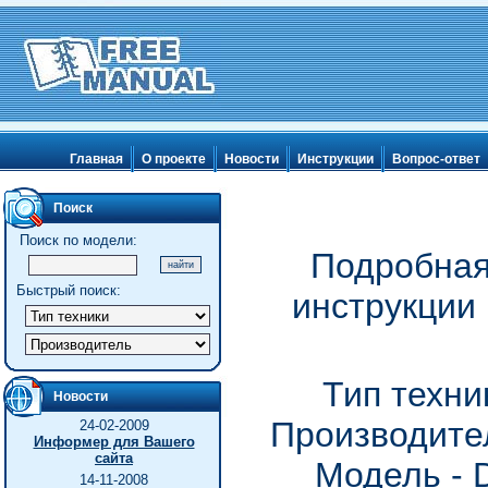
Главная
О проекте
Новости
Инструкции
Вопрос-ответ
Поиск
Поиск по модели:
Подробная
Быстрый поиск:
инструкции
Тип техни
Новости
Производител
24-02-2009
Информер для Вашего
сайта
Модель -
14-11-2008