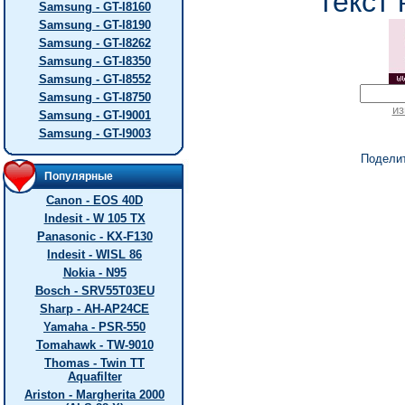
текст 
Samsung - GT-I8160
Samsung - GT-I8190
Samsung - GT-I8262
Samsung - GT-I8350
Samsung - GT-I8552
Samsung - GT-I8750
из
Samsung - GT-I9001
Samsung - GT-I9003
Подели
Популярные
Canon - EOS 40D
Indesit - W 105 TX
Panasonic - KX-F130
Indesit - WISL 86
Nokia - N95
Bosch - SRV55T03EU
Sharp - AH-AP24CE
Yamaha - PSR-550
Tomahawk - TW-9010
Thomas - Twin TT
Aquafilter
Ariston - Margherita 2000