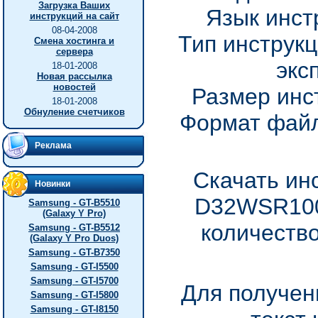
Загрузка Ваших
Язык инст
инструкций на сайт
08-04-2008
Тип инструкц
Смена хостинга и
сервера
экс
18-01-2008
Новая рассылка
новостей
Размер инс
18-01-2008
Обнуление счетчиков
Формат файл
Реклама
Скачать ин
Новинки
D32WSR100
Samsung - GT-B5510
(Galaxy Y Pro)
количество
Samsung - GT-B5512
(Galaxy Y Pro Duos)
Samsung - GT-B7350
Samsung - GT-I5500
Samsung - GT-I5700
Для получен
Samsung - GT-I5800
Samsung - GT-I8150