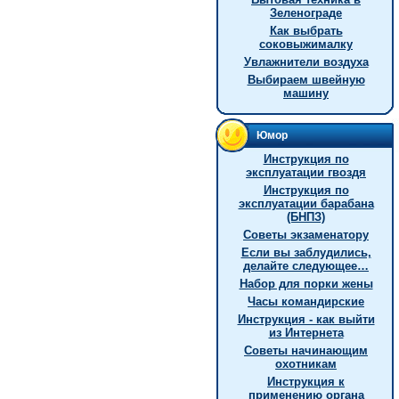
Зеленограде
Как выбрать
соковыжималку
Увлажнители воздуха
Выбираем швейную
машину
Юмор
Инструкция по
эксплуатации гвоздя
Инструкция по
эксплуатации барабана
(БНПЗ)
Советы экзаменатору
Если вы заблудились,
делайте следующее…
Hабор для порки жены
Часы командирские
Инструкция - как выйти
из Интернета
Советы начинающим
охотникам
Инструкция к
применению органа