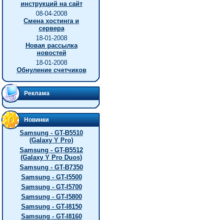
инструкций на сайт
08-04-2008
Смена хостинга и
сервера
18-01-2008
Новая рассылка
новостей
18-01-2008
Обнуление счетчиков
Реклама
Новинки
Samsung - GT-B5510
(Galaxy Y Pro)
Samsung - GT-B5512
(Galaxy Y Pro Duos)
Samsung - GT-B7350
Samsung - GT-I5500
Samsung - GT-I5700
Samsung - GT-I5800
Samsung - GT-I8150
Samsung - GT-I8160