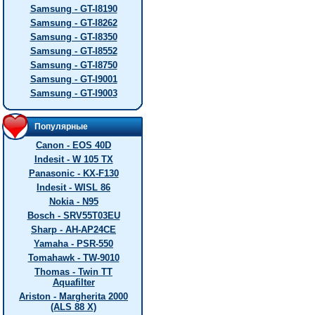
Samsung - GT-I8190
Samsung - GT-I8262
Samsung - GT-I8350
Samsung - GT-I8552
Samsung - GT-I8750
Samsung - GT-I9001
Samsung - GT-I9003
Популярные
Canon - EOS 40D
Indesit - W 105 TX
Panasonic - KX-F130
Indesit - WISL 86
Nokia - N95
Bosch - SRV55T03EU
Sharp - AH-AP24CE
Yamaha - PSR-550
Tomahawk - TW-9010
Thomas - Twin TT
Aquafilter
Ariston - Margherita 2000
(ALS 88 X)