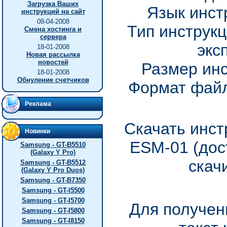
Загрузка Ваших
Язык инст
инструкций на сайт
08-04-2008
Тип инструкц
Смена хостинга и
сервера
экс
18-01-2008
Новая рассылка
новостей
Размер инс
18-01-2008
Обнуление счетчиков
Формат файл
Реклама
Скачать инст
Новинки
ESM-01 (дос
Samsung - GT-B5510
(Galaxy Y Pro)
скач
Samsung - GT-B5512
(Galaxy Y Pro Duos)
Samsung - GT-B7350
Samsung - GT-I5500
Samsung - GT-I5700
Для получен
Samsung - GT-I5800
Samsung - GT-I8150