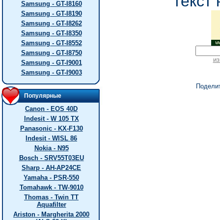
текст 
Samsung - GT-I8160
Samsung - GT-I8190
Samsung - GT-I8262
Samsung - GT-I8350
Samsung - GT-I8552
Samsung - GT-I8750
из
Samsung - GT-I9001
Samsung - GT-I9003
Подели
Популярные
Canon - EOS 40D
Indesit - W 105 TX
Panasonic - KX-F130
Indesit - WISL 86
Nokia - N95
Bosch - SRV55T03EU
Sharp - AH-AP24CE
Yamaha - PSR-550
Tomahawk - TW-9010
Thomas - Twin TT
Aquafilter
Ariston - Margherita 2000