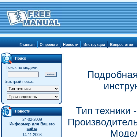
Главная
О проекте
Новости
Инструкции
Вопрос-ответ
Поиск
Поиск по модели:
Подробная
Быстрый поиск:
инстру
Тип техники 
Новости
Производитель
24-02-2009
Информер для Вашего
сайта
Модел
14-11-2008