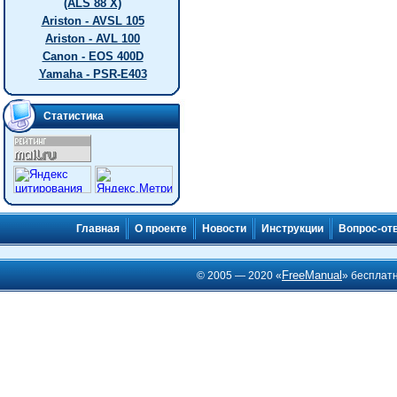
(ALS 88 X)
Ariston - AVSL 105
Ariston - AVL 100
Canon - EOS 400D
Yamaha - PSR-E403
Статистика
Главная
О проекте
Новости
Инструкции
Вопрос-от
FreeManual
© 2005 — 2020 «
» бесплат