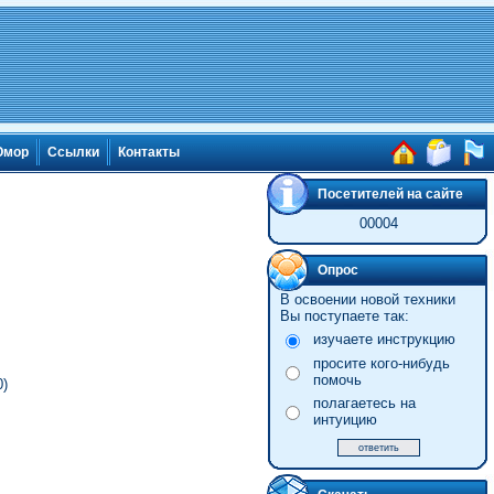
мор
Ссылки
Контакты
Посетителей на сайте
00004
Опрос
В освоении новой техники
Вы поступаете так:
изучаете инструкцию
просите кого-нибудь
помочь
0)
полагаетесь на
интуицию