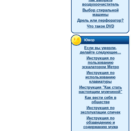
воздухоочиститель
Выбор стиральной
машины
Дрель или перфоратор?
Что такое DVD
Юмор
Если вы умерли,
делайте следующее…
Инструкция по
пользованию
эскалатором Метро
Инструкция по
использованию
клавиатуры
Инстpукция "Как стать
настоящим мужчиной"
Как вести себя в
обществе
Инструкция по
эксплуатации спичек
Инструкция по
обзаведению и
содержанию мужа