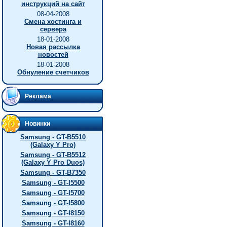
инструкций на сайт
08-04-2008
Смена хостинга и
сервера
18-01-2008
Новая рассылка
новостей
18-01-2008
Обнуление счетчиков
Реклама
Новинки
Samsung - GT-B5510
(Galaxy Y Pro)
Samsung - GT-B5512
(Galaxy Y Pro Duos)
Samsung - GT-B7350
Samsung - GT-I5500
Samsung - GT-I5700
Samsung - GT-I5800
Samsung - GT-I8150
Samsung - GT-I8160