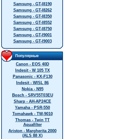
Samsung - GT-I8190
Samsung - GT-I8262
Samsung - GT-I8350
Samsung - GT-I8552
Samsung - GT-I8750
Samsung - GT-I9001
Samsung - GT-I9003
Популярные
Canon - EOS 40D
Indesit - W 105 TX
Panasonic - KX-F130
Indesit - WISL 86
Nokia - N95
Bosch - SRV55T03EU
Sharp - AH-AP24CE
Yamaha - PSR-550
Tomahawk - TW-9010
Thomas - Twin TT
Aquafilter
Ariston - Margherita 2000
(ALS 88 X)