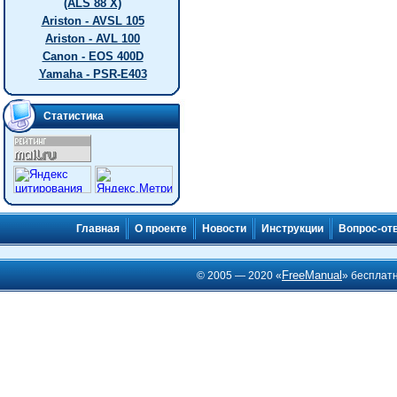
(ALS 88 X)
Ariston - AVSL 105
Ariston - AVL 100
Canon - EOS 400D
Yamaha - PSR-E403
Статистика
Главная
О проекте
Новости
Инструкции
Вопрос-от
FreeManual
© 2005 — 2020 «
» бесплат