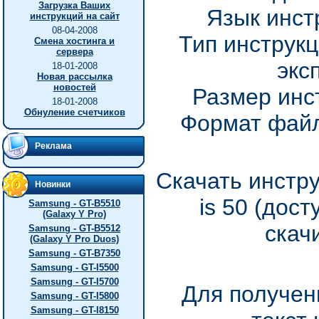
Загрузка Ваших
Язык инст
инструкций на сайт
08-04-2008
Тип инструкц
Смена хостинга и
сервера
экс
18-01-2008
Новая рассылка
новостей
Размер инс
18-01-2008
Обнуление счетчиков
Формат файл
Реклама
Скачать инстру
Новинки
is 50 (дос
Samsung - GT-B5510
(Galaxy Y Pro)
скач
Samsung - GT-B5512
(Galaxy Y Pro Duos)
Samsung - GT-B7350
Samsung - GT-I5500
Samsung - GT-I5700
Для получен
Samsung - GT-I5800
Samsung - GT-I8150