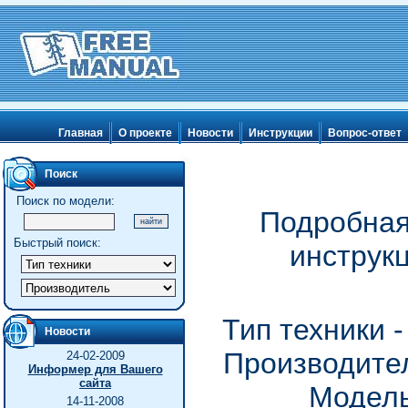
Главная
О проекте
Новости
Инструкции
Вопрос-ответ
Поиск
Поиск по модели:
Подробная
Быстрый поиск:
инструкц
Тип техники 
Новости
Производител
24-02-2009
Информер для Вашего
сайта
Модель 
14-11-2008