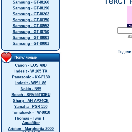
текст 
Samsung - GT-I8160
Samsung - GT-I8190
Samsung - GT-I8262
Samsung - GT-I8350
Samsung - GT-I8552
Samsung - GT-I8750
из
Samsung - GT-I9001
Samsung - GT-I9003
Подели
Популярные
Canon - EOS 40D
Indesit - W 105 TX
Panasonic - KX-F130
Indesit - WISL 86
Nokia - N95
Bosch - SRV55T03EU
Sharp - AH-AP24CE
Yamaha - PSR-550
Tomahawk - TW-9010
Thomas - Twin TT
Aquafilter
Ariston - Margherita 2000