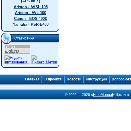
(ALS 88 X)
Ariston - AVSL 105
Ariston - AVL 100
Canon - EOS 400D
Yamaha - PSR-E403
Статистика
Главная
О проекте
Новости
Инструкции
Вопрос-от
FreeManual
© 2005 — 2020 «
» бесплат