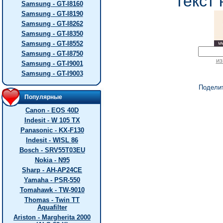
текст 
Samsung - GT-I8160
Samsung - GT-I8190
Samsung - GT-I8262
Samsung - GT-I8350
Samsung - GT-I8552
Samsung - GT-I8750
из
Samsung - GT-I9001
Samsung - GT-I9003
Подели
Популярные
Canon - EOS 40D
Indesit - W 105 TX
Panasonic - KX-F130
Indesit - WISL 86
Bosch - SRV55T03EU
Nokia - N95
Sharp - AH-AP24CE
Yamaha - PSR-550
Tomahawk - TW-9010
Thomas - Twin TT
Aquafilter
Ariston - Margherita 2000