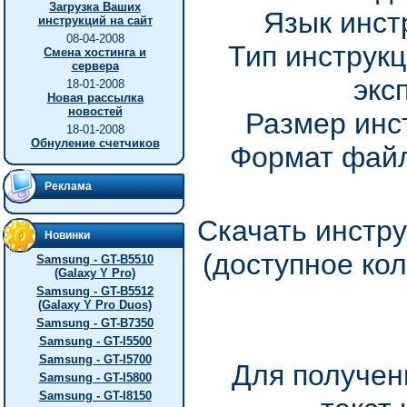
Загрузка Ваших
Язык инст
инструкций на сайт
08-04-2008
Тип инструкц
Смена хостинга и
сервера
экс
18-01-2008
Новая рассылка
новостей
Размер инс
18-01-2008
Обнуление счетчиков
Формат файл
Реклама
Скачать инстру
Новинки
(доступное ко
Samsung - GT-B5510
(Galaxy Y Pro)
Samsung - GT-B5512
(Galaxy Y Pro Duos)
Samsung - GT-B7350
Samsung - GT-I5500
Samsung - GT-I5700
Для получен
Samsung - GT-I5800
Samsung - GT-I8150