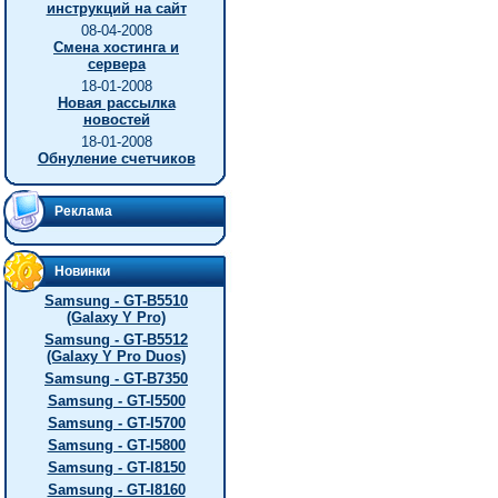
инструкций на сайт
08-04-2008
Смена хостинга и
сервера
18-01-2008
Новая рассылка
новостей
18-01-2008
Обнуление счетчиков
Реклама
Новинки
Samsung - GT-B5510
(Galaxy Y Pro)
Samsung - GT-B5512
(Galaxy Y Pro Duos)
Samsung - GT-B7350
Samsung - GT-I5500
Samsung - GT-I5700
Samsung - GT-I5800
Samsung - GT-I8150
Samsung - GT-I8160