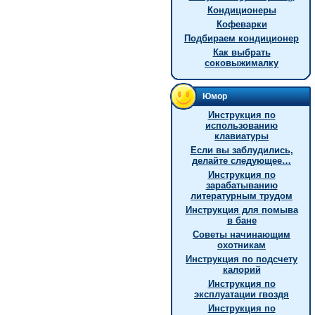
Кондиционеры
Кофеварки
Подбираем кондиционер
Как выбрать
соковыжималку
Юмор
Инструкция по
использованию
клавиатуры
Если вы заблудились,
делайте следующее…
Инструкция по
зарабатыванию
литературным трудом
Инструкция для помыва
в бане
Советы начинающим
охотникам
Инструкция по подсчету
калорий
Инструкция по
эксплуатации гвоздя
Инструкция по