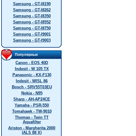
Samsung - GT-I8190
Samsung - GT-I8262
Samsung - GT-I8350
Samsung - GT-I8552
Samsung - GT-I8750
Samsung - GT-I9001
Samsung - GT-I9003
Популярные
Canon - EOS 40D
Indesit - W 105 TX
Panasonic - KX-F130
Indesit - WISL 86
Bosch - SRV55T03EU
Nokia - N95
Sharp - AH-AP24CE
Yamaha - PSR-550
Tomahawk - TW-9010
Thomas - Twin TT
Aquafilter
Ariston - Margherita 2000
(ALS 88 X)