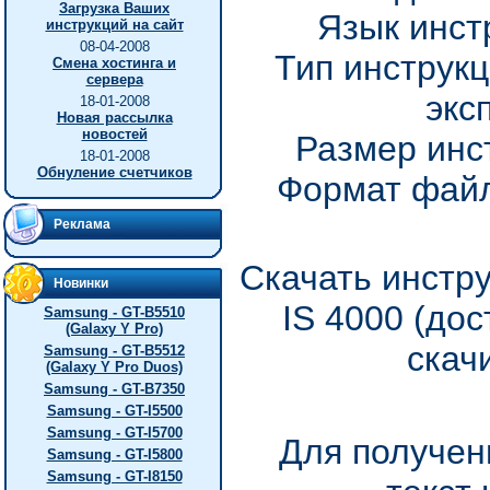
Загрузка Ваших
Язык инст
инструкций на сайт
08-04-2008
Тип инструкц
Смена хостинга и
сервера
экс
18-01-2008
Новая рассылка
новостей
Размер инс
18-01-2008
Обнуление счетчиков
Формат файл
Реклама
Скачать инстру
Новинки
IS 4000 (до
Samsung - GT-B5510
(Galaxy Y Pro)
скач
Samsung - GT-B5512
(Galaxy Y Pro Duos)
Samsung - GT-B7350
Samsung - GT-I5500
Samsung - GT-I5700
Для получен
Samsung - GT-I5800
Samsung - GT-I8150