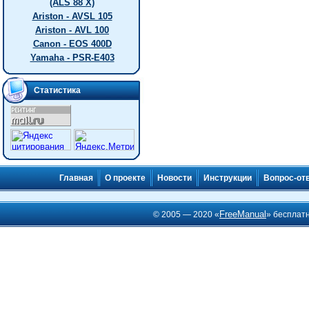
(ALS 88 X)
Ariston - AVSL 105
Ariston - AVL 100
Canon - EOS 400D
Yamaha - PSR-E403
Статистика
Главная
О проекте
Новости
Инструкции
Вопрос-от
FreeManual
© 2005 — 2020 «
» бесплат