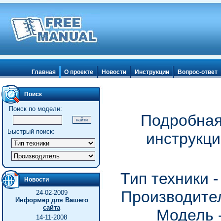
Главная
О проекте
Новости
Инструкции
Вопрос-ответ
Поиск
Поиск по модели:
Подробная
Быстрый поиск:
инструкци
Тип техники 
Новости
Производител
24-02-2009
Информер для Вашего
сайта
Модель -
14-11-2008