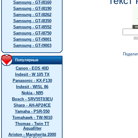
текст 
Samsung - GT-I8160
Samsung - GT-I8190
Samsung - GT-I8262
Samsung - GT-I8350
Samsung - GT-I8552
Samsung - GT-I8750
из
Samsung - GT-I9001
Samsung - GT-I9003
Подели
Популярные
Canon - EOS 40D
Indesit - W 105 TX
Panasonic - KX-F130
Indesit - WISL 86
Nokia - N95
Bosch - SRV55T03EU
Sharp - AH-AP24CE
Yamaha - PSR-550
Tomahawk - TW-9010
Thomas - Twin TT
Aquafilter
Ariston - Margherita 2000