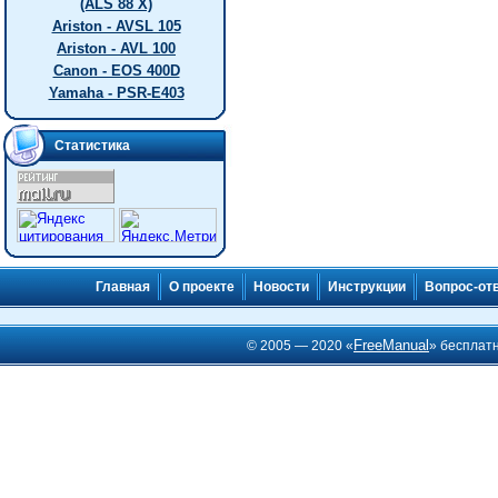
(ALS 88 X)
Ariston - AVSL 105
Ariston - AVL 100
Canon - EOS 400D
Yamaha - PSR-E403
Статистика
Главная
О проекте
Новости
Инструкции
Вопрос-от
FreeManual
© 2005 — 2020 «
» бесплат