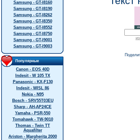
текст 
Samsung - GT-I8160
Samsung - GT-I8190
Samsung - GT-I8262
Samsung - GT-I8350
Samsung - GT-I8552
Samsung - GT-I8750
из
Samsung - GT-I9001
Samsung - GT-I9003
Подели
Популярные
Canon - EOS 40D
Indesit - W 105 TX
Panasonic - KX-F130
Indesit - WISL 86
Nokia - N95
Bosch - SRV55T03EU
Sharp - AH-AP24CE
Yamaha - PSR-550
Tomahawk - TW-9010
Thomas - Twin TT
Aquafilter
Ariston - Margherita 2000