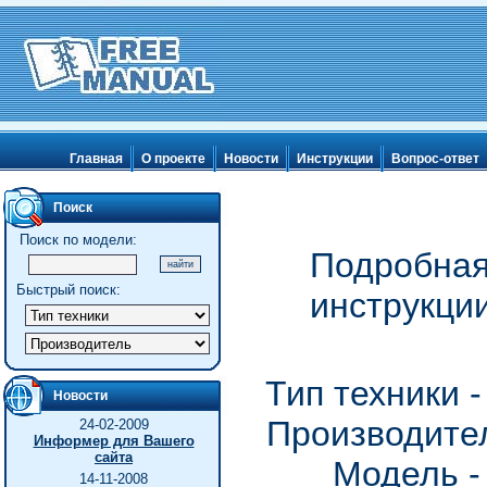
Главная
О проекте
Новости
Инструкции
Вопрос-ответ
Поиск
Поиск по модели:
Подробная
Быстрый поиск:
инструкции
Тип техники 
Новости
Производител
24-02-2009
Информер для Вашего
сайта
Модель -
14-11-2008