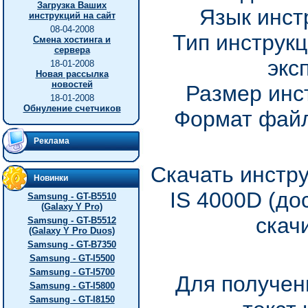
Загрузка Ваших
Язык инст
инструкций на сайт
08-04-2008
Тип инструкц
Смена хостинга и
сервера
экс
18-01-2008
Новая рассылка
новостей
Размер инс
18-01-2008
Обнуление счетчиков
Формат файл
Реклама
Скачать инстру
Новинки
IS 4000D (до
Samsung - GT-B5510
(Galaxy Y Pro)
скач
Samsung - GT-B5512
(Galaxy Y Pro Duos)
Samsung - GT-B7350
Samsung - GT-I5500
Samsung - GT-I5700
Для получен
Samsung - GT-I5800
Samsung - GT-I8150