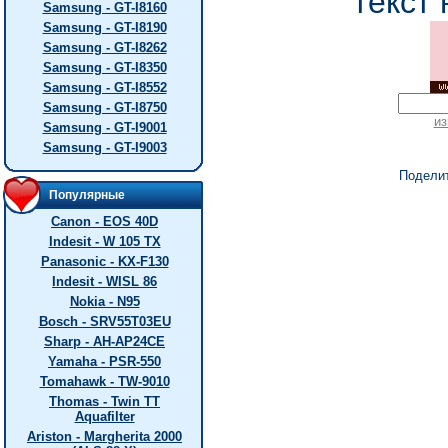
текст 
Samsung - GT-I8160
Samsung - GT-I8190
Samsung - GT-I8262
Samsung - GT-I8350
Samsung - GT-I8552
Samsung - GT-I8750
из
Samsung - GT-I9001
Samsung - GT-I9003
Подели
Популярные
Canon - EOS 40D
Indesit - W 105 TX
Panasonic - KX-F130
Indesit - WISL 86
Nokia - N95
Bosch - SRV55T03EU
Sharp - AH-AP24CE
Yamaha - PSR-550
Tomahawk - TW-9010
Thomas - Twin TT
Aquafilter
Ariston - Margherita 2000