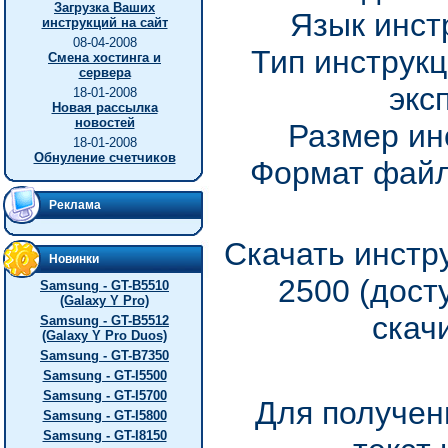
Загрузка Ваших
Язык инст
инструкций на сайт
08-04-2008
Тип инструкц
Смена хостинга и
сервера
экс
18-01-2008
Новая рассылка
новостей
Размер ин
18-01-2008
Обнуление счетчиков
Формат файл
Реклама
Скачать инстр
Новинки
2500 (дост
Samsung - GT-B5510
(Galaxy Y Pro)
скач
Samsung - GT-B5512
(Galaxy Y Pro Duos)
Samsung - GT-B7350
Samsung - GT-I5500
Samsung - GT-I5700
Для получен
Samsung - GT-I5800
Samsung - GT-I8150