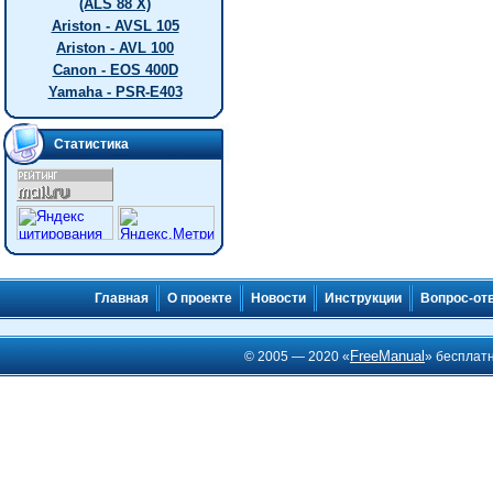
(ALS 88 X)
Ariston - AVSL 105
Ariston - AVL 100
Canon - EOS 400D
Yamaha - PSR-E403
Статистика
Главная
О проекте
Новости
Инструкции
Вопрос-от
FreeManual
© 2005 — 2020 «
» бесплат