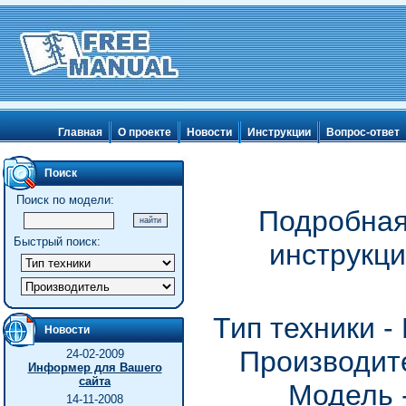
Главная
О проекте
Новости
Инструкции
Вопрос-ответ
Поиск
Поиск по модели:
Подробная
Быстрый поиск:
инструкц
Тип техники 
Новости
Производите
24-02-2009
Информер для Вашего
сайта
Модель 
14-11-2008