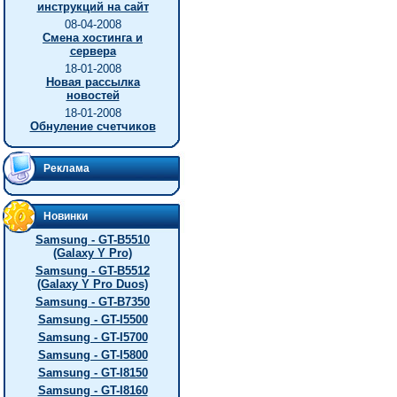
инструкций на сайт
08-04-2008
Смена хостинга и
сервера
18-01-2008
Новая рассылка
новостей
18-01-2008
Обнуление счетчиков
Реклама
Новинки
Samsung - GT-B5510
(Galaxy Y Pro)
Samsung - GT-B5512
(Galaxy Y Pro Duos)
Samsung - GT-B7350
Samsung - GT-I5500
Samsung - GT-I5700
Samsung - GT-I5800
Samsung - GT-I8150
Samsung - GT-I8160