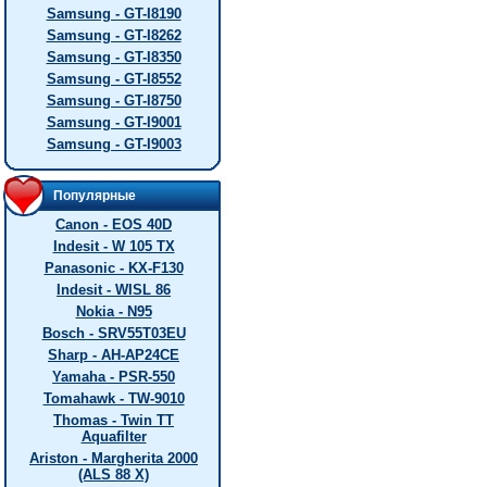
Samsung - GT-I8190
Samsung - GT-I8262
Samsung - GT-I8350
Samsung - GT-I8552
Samsung - GT-I8750
Samsung - GT-I9001
Samsung - GT-I9003
Популярные
Canon - EOS 40D
Indesit - W 105 TX
Panasonic - KX-F130
Indesit - WISL 86
Nokia - N95
Bosch - SRV55T03EU
Sharp - AH-AP24CE
Yamaha - PSR-550
Tomahawk - TW-9010
Thomas - Twin TT
Aquafilter
Ariston - Margherita 2000
(ALS 88 X)