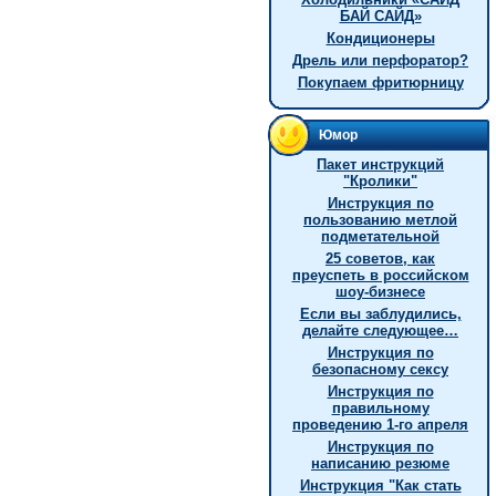
БАЙ САЙД»
Кондиционеры
Дрель или перфоратор?
Покупаем фритюрницу
Юмор
Пакет инструкций
"Кролики"
Инструкция по
пользованию метлой
подметательной
25 советов, как
преуспеть в российском
шоу-бизнесе
Если вы заблудились,
делайте следующее…
Инструкция по
безопасному сексу
Инструкция по
правильному
проведению 1-го апреля
Инструкция по
написанию резюме
Инстpукция "Как стать