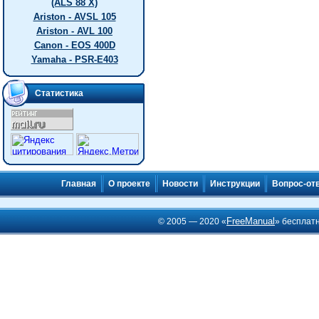
(ALS 88 X)
Ariston - AVSL 105
Ariston - AVL 100
Canon - EOS 400D
Yamaha - PSR-E403
Статистика
Главная
О проекте
Новости
Инструкции
Вопрос-от
FreeManual
© 2005 — 2020 «
» бесплат