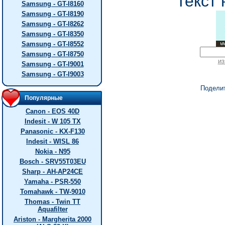
текст 
Samsung - GT-I8160
Samsung - GT-I8190
Samsung - GT-I8262
Samsung - GT-I8350
Samsung - GT-I8552
Samsung - GT-I8750
из
Samsung - GT-I9001
Samsung - GT-I9003
Подели
Популярные
Canon - EOS 40D
Indesit - W 105 TX
Panasonic - KX-F130
Indesit - WISL 86
Nokia - N95
Bosch - SRV55T03EU
Sharp - AH-AP24CE
Yamaha - PSR-550
Tomahawk - TW-9010
Thomas - Twin TT
Aquafilter
Ariston - Margherita 2000