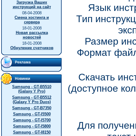
Загрузка Ваших
Язык инст
инструкций на сайт
08-04-2008
Тип инструкц
Смена хостинга и
сервера
экс
18-01-2008
Новая рассылка
новостей
Размер инс
18-01-2008
Обнуление счетчиков
Формат файл
Реклама
Скачать инст
Новинки
(доступное ко
Samsung - GT-B5510
(Galaxy Y Pro)
Samsung - GT-B5512
(Galaxy Y Pro Duos)
Samsung - GT-B7350
Samsung - GT-I5500
Samsung - GT-I5700
Для получен
Samsung - GT-I5800
Samsung - GT-I8150