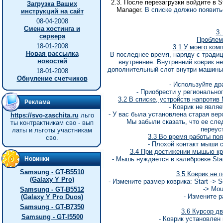
2.3.
После
перезагрузки
войдите
в
St
Загрузка Ваших
Manager.
В списке должно появитьс
инструкций на сайт
08-04-2008
Смена хостинга и
3.
сервера
Проблем
18-01-2008
3.1 У моего ком
Новая рассылка
В последнее время, наряду с тради
новостей
внутренние. Внутренний коврик не
дополнительный слот внутри машины
18-01-2008
Обнуление счетчиков
- Используйте др
- Приобрести у регионально
3.2 В списке, устройств напротив
Реклама
- Коврик не явля
- У вас была установлена старая вер
https://svo-zaschita.ru
льго
Мы забыли сказать, что ее сле
ты контрактникам сво - вып
переус
латы и льготы участникам
3.3 Во время работы поя
сво.
- Плохой контакт мыши с
3.4 При достижении мышью кра
Новинки
- Мышь нуждается в калибровке Start 
Samsung - GT-B5510
3.5 Коврик не 
(Galaxy Y Pro)
- Измените размер коврика: Start -> S
-> Mou
Samsung - GT-B5512
- Измените р
(Galaxy Y Pro Duos)
Samsung - GT-B7350
3.6 Курсор д
Samsung - GT-I5500
- Коврик установлен 