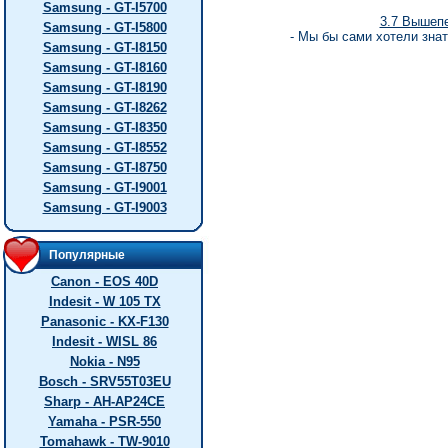
Samsung - GT-I5700
3.7 Вышеп
Samsung - GT-I5800
- Мы бы сами хотели знат
Samsung - GT-I8150
Samsung - GT-I8160
Samsung - GT-I8190
Samsung - GT-I8262
Samsung - GT-I8350
Samsung - GT-I8552
Samsung - GT-I8750
Samsung - GT-I9001
Samsung - GT-I9003
Популярные
Canon - EOS 40D
Indesit - W 105 TX
Panasonic - KX-F130
Indesit - WISL 86
Nokia - N95
Bosch - SRV55T03EU
Sharp - AH-AP24CE
Yamaha - PSR-550
Tomahawk - TW-9010