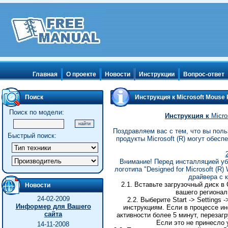
Главная
О проекте
Новости
Инструкции
Вопрос-ответ
Поиск
Инструкция к Microsoft Mouse
Поиск по модели:
Инструкция
к
Micro
Поздравляем вас с тем, что вы польз
Быстрый поиск:
продукты Microsoft (R) могут обес
Внимание! Перед инсталляцией уб
логотипа "Designed for Microsoft (R)
драйвера с 
2.1. Вставьте загрузочный диск в
Новости
вашего региональ
24-02-2009
2.2.
Выберите
Start -> Settings 
Информер для Вашего
инструкциям
.
Если в процессе и
сайта
активности более 5 минут, перезаг
Если это не принесло 
14-11-2008