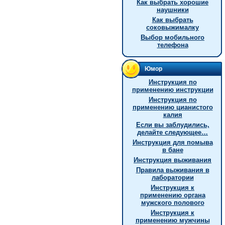
Как выбрать хорошие
наушники
Как выбрать
соковыжималку
Выбор мобильного
телефона
Юмор
Инструкция по
применению инструкции
Инстpукция по
пpименению цианистого
калия
Если вы заблудились,
делайте следующее…
Инструкция для помыва
в бане
Инструкция выживания
Правила выживания в
лаборатории
Инструкция к
применению органа
мужского полового
Инструкция к
применению мужчины