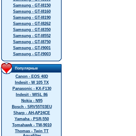
Samsung - GT-I8150
Samsung - GT-I8160
Samsung - GT-I8190
Samsung - GT-I8262
Samsung - GT-I8350
Samsung - GT-I8552
Samsung - GT-I8750
Samsung - GT-I9001
Samsung - GT-I9003
Популярные
Canon - EOS 40D
Indesit - W 105 TX
Panasonic - KX-F130
Indesit - WISL 86
Nokia - N95
Bosch - SRV55T03EU
Sharp - AH-AP24CE
Yamaha - PSR-550
Tomahawk - TW-9010
Thomas - Twin TT
Aquafilter