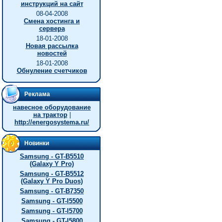
инструкций на сайт
08-04-2008
Смена хостинга и
сервера
18-01-2008
Новая рассылка
новостей
18-01-2008
Обнуление счетчиков
Реклама
навесное оборудование
на трактор
|
http://energosystema.ru/
Новинки
Samsung - GT-B5510
(Galaxy Y Pro)
Samsung - GT-B5512
(Galaxy Y Pro Duos)
Samsung - GT-B7350
Samsung - GT-I5500
Samsung - GT-I5700
Samsung - GT-I5800