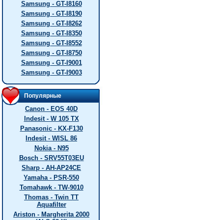
Samsung - GT-I8160
Samsung - GT-I8190
Samsung - GT-I8262
Samsung - GT-I8350
Samsung - GT-I8552
Samsung - GT-I8750
Samsung - GT-I9001
Samsung - GT-I9003
Популярные
Canon - EOS 40D
Indesit - W 105 TX
Panasonic - KX-F130
Indesit - WISL 86
Nokia - N95
Bosch - SRV55T03EU
Sharp - AH-AP24CE
Yamaha - PSR-550
Tomahawk - TW-9010
Thomas - Twin TT
Aquafilter
Ariston - Margherita 2000