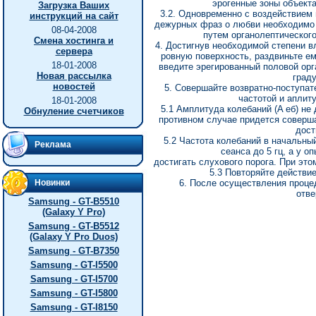
эрогенные зоны объекта
Загрузка Ваших
3.2. Одновременно с воздействием
инструкций на сайт
дежурных фраз о любви необходимо п
08-04-2008
путем органолептическог
Смена хостинга и
4. Достигнув необходимой степени в
сервера
ровную поверхность, раздвиньте ем
18-01-2008
введите эрегированный половой орг
Новая рассылка
граду
новостей
5. Совершайте возвратно-поступа
частотой и аплит
18-01-2008
5.1 Амплитуда колебаний (A еб) не 
Обнуление счетчиков
противном случае придется соверша
дост
5.2 Частота колебаний в начальный
Реклама
сеанса до 5 гц, а у оп
достигать слухового порога. При эт
5.3 Повторяйте действие
Новинки
6. После осуществления проце
отве
Samsung - GT-B5510
(Galaxy Y Pro)
Samsung - GT-B5512
(Galaxy Y Pro Duos)
Samsung - GT-B7350
Samsung - GT-I5500
Samsung - GT-I5700
Samsung - GT-I5800
Samsung - GT-I8150