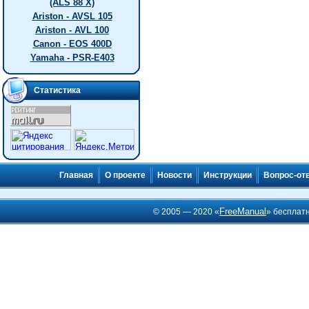
(ALS 88 X)
Ariston - AVSL 105
Ariston - AVL 100
Canon - EOS 400D
Yamaha - PSR-E403
Статистика
Главная
О проекте
Новости
Инструкции
Вопрос-от
FreeManual
© 2005 — 2020 «
» бесплат