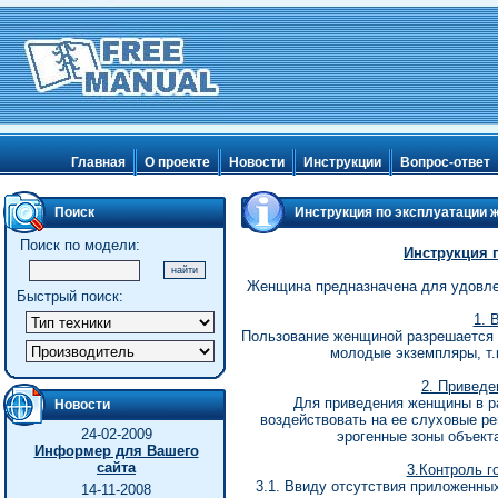
Главная
О проекте
Новости
Инструкции
Вопрос-ответ
Поиск
Инструкция по эксплуатации
Поиск по модели:
Инструкция 
Женщина предназначена для удовлет
Быстрый поиск:
1. 
Пользование женщиной разрешается 
молодые экземпляры, т.к
2. Приведе
Для приведения женщины в р
Новости
воздействовать на ее слуховые р
24-02-2009
эрогенные зоны объекта
Информер для Вашего
сайта
3.Контроль г
3.1. Ввиду отсутствия приложенных
14-11-2008