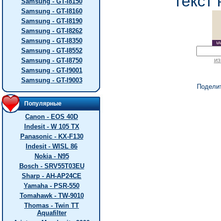
текст 
Samsung - GT-I8150
Samsung - GT-I8160
Samsung - GT-I8190
Samsung - GT-I8262
Samsung - GT-I8350
Samsung - GT-I8552
из
Samsung - GT-I8750
Samsung - GT-I9001
Samsung - GT-I9003
Подели
Популярные
Canon - EOS 40D
Indesit - W 105 TX
Panasonic - KX-F130
Indesit - WISL 86
Nokia - N95
Bosch - SRV55T03EU
Sharp - AH-AP24CE
Yamaha - PSR-550
Tomahawk - TW-9010
Thomas - Twin TT
Aquafilter