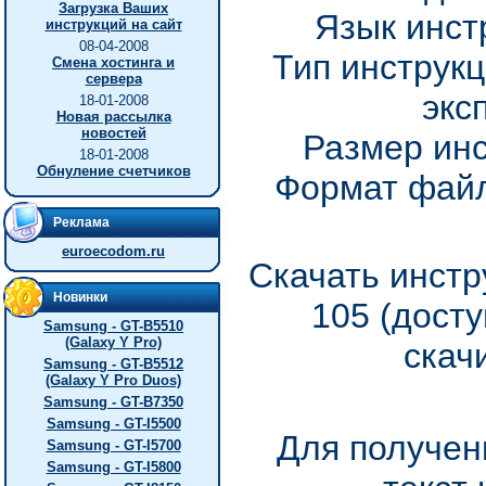
Загрузка Ваших
Язык инст
инструкций на сайт
08-04-2008
Тип инструкц
Смена хостинга и
сервера
экс
18-01-2008
Новая рассылка
новостей
Размер инс
18-01-2008
Обнуление счетчиков
Формат файл
Реклама
euroecodom.ru
Скачать инстр
Новинки
105 (дост
Samsung - GT-B5510
(Galaxy Y Pro)
скач
Samsung - GT-B5512
(Galaxy Y Pro Duos)
Samsung - GT-B7350
Samsung - GT-I5500
Для получен
Samsung - GT-I5700
Samsung - GT-I5800