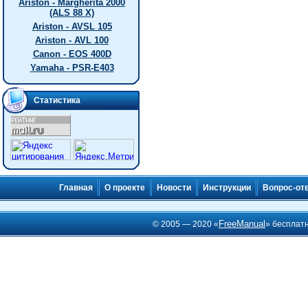
Ariston - Margherita 2000
(ALS 88 X)
Ariston - AVSL 105
Ariston - AVL 100
Canon - EOS 400D
Yamaha - PSR-E403
Статистика
Главная
О проекте
Новости
Инструкции
Вопрос-от
FreeManual
© 2005 — 2020 «
» бесплат