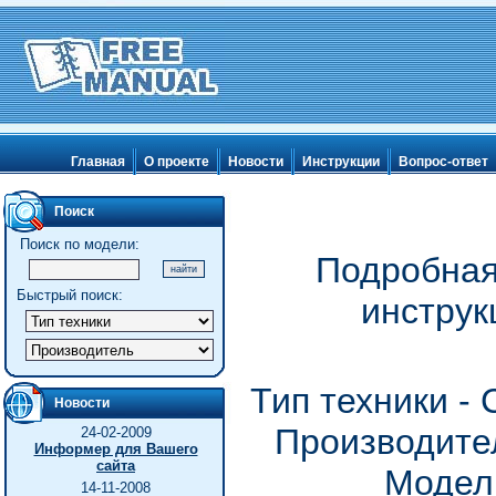
Главная
О проекте
Новости
Инструкции
Вопрос-ответ
Поиск
Поиск по модели:
Подробная
Быстрый поиск:
инструк
Тип техники -
Новости
Производител
24-02-2009
Информер для Вашего
сайта
Модель
14-11-2008