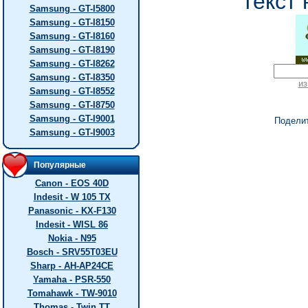
текст 
Samsung - GT-I5800
Samsung - GT-I8150
Samsung - GT-I8160
Samsung - GT-I8190
Samsung - GT-I8262
Samsung - GT-I8350
из
Samsung - GT-I8552
Samsung - GT-I8750
Samsung - GT-I9001
Подели
Samsung - GT-I9003
Популярные
Canon - EOS 40D
Indesit - W 105 TX
Panasonic - KX-F130
Indesit - WISL 86
Nokia - N95
Bosch - SRV55T03EU
Sharp - AH-AP24CE
Yamaha - PSR-550
Tomahawk - TW-9010
Thomas - Twin TT