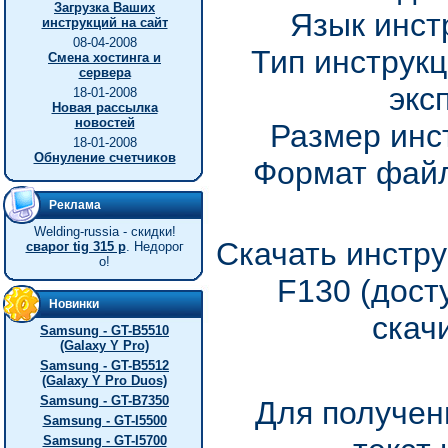
Загрузка Ваших
Язык инст
инструкций на сайт
08-04-2008
Тип инструкц
Смена хостинга и
сервера
экс
18-01-2008
Новая рассылка
новостей
Размер инс
18-01-2008
Обнуление счетчиков
Формат файл
Реклама
Welding-russia - скидки!
Скачать инстру
сварог tig 315 p
. Недорог
о!
F130 (дост
Новинки
скач
Samsung - GT-B5510
(Galaxy Y Pro)
Samsung - GT-B5512
(Galaxy Y Pro Duos)
Samsung - GT-B7350
Для получен
Samsung - GT-I5500
Samsung - GT-I5700