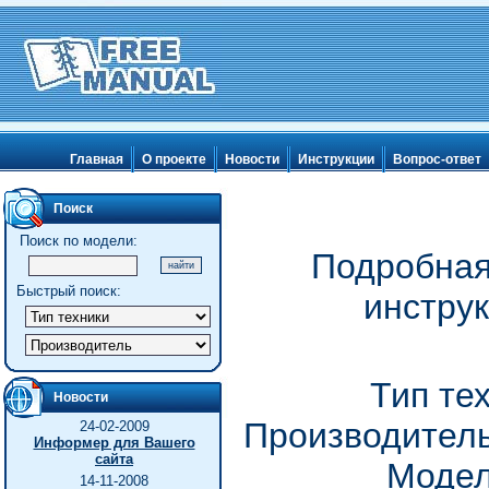
Главная
О проекте
Новости
Инструкции
Вопрос-ответ
Поиск
Поиск по модели:
Подробная
Быстрый поиск:
инстру
Тип те
Новости
Производитель
24-02-2009
Информер для Вашего
сайта
Модел
14-11-2008