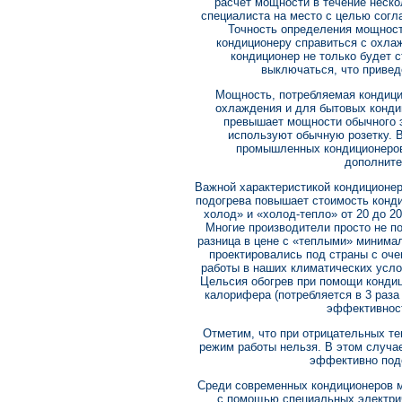
расчет мощности в течение неско
специалиста на место с целью согл
Точность определения мощност
кондиционеру справиться с охл
кондиционер не только будет с
выключаться, что привед
Мощность, потребляемая кондици
охлаждения и для бытовых кондиц
превышает мощности обычного 
используют обычную розетку.
промышленных кондиционеров
дополните
Важной характеристикой кондиционер
подогрева повышает стоимость конд
холод» и «холод-тепло» от 20 до 2
Многие производители просто не по
разница в цене с «теплыми» минима
проектировались под страны с оч
работы в наших климатических услов
Цельсия обогрев при помощи кондиц
калорифера (потребляется в 3 раза
эффективност
Отметим, что при отрицательных те
режим работы нельзя. В этом случае
эффективно подо
Среди современных кондиционеров м
с помощью специальных электрич