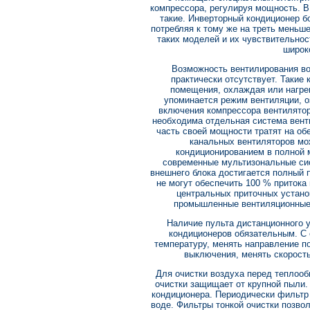
компрессора, регулируя мощность. 
такие. Инверторный кондиционер б
потребляя к тому же на треть меньш
таких моделей и их чувствительнос
широк
Возможность вентилирования во
практически отсутствует. Такие 
помещения, охлаждая или нагрева
упоминается режим вентиляции, оз
включения компрессора вентилятор
необходима отдельная система вент
часть своей мощности тратят на о
канальных вентиляторов мо
кондиционированием в полной 
современные мультизональные сис
внешнего блока достигается полный 
не могут обеспечить 100 % притока
центральных приточных установ
промышленные вентиляционные 
Наличие пульта дистанционного 
кондиционеров обязательным. С
температуру, менять направление п
выключения, менять скорость
Для очистки воздуха перед теплоо
очистки защищает от крупной пыли.
кондиционера. Периодически фильтр 
воде. Фильтры тонкой очистки позво