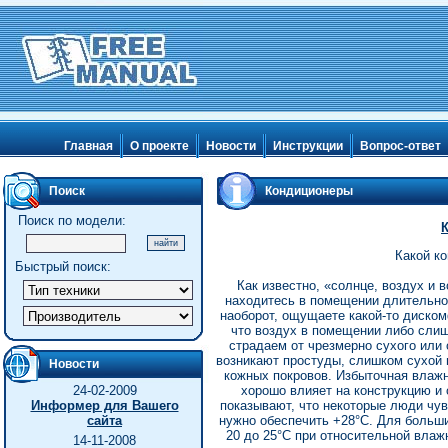
Главная
О проекте
Новости
Инструкции
Вопрос-ответ
Поиск
Кондиционеры
Поиск по модели:
Какой к
Быстрый поиск:
Как известно, «солнце, воздух и 
находитесь в помещении длительное
наоборот, ощущаете какой-то диском
что воздух в помещении либо сли
страдаем от чрезмерно сухого или 
возникают простуды, слишком сухой 
Новости
кожных покровов. Избыточная влажно
24-02-2009
хорошо влияет на конструкцию и
Информер для Вашего
показывают, что некоторые люди чув
сайта
нужно обеспечить +28°С. Для больши
20 до 25°С при относительной вла
14-11-2008