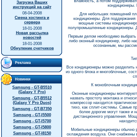
влажность, а потом поддерживат
Загрузка Ваших
кондиционеры. 
инструкций на сайт
08-04-2008
Для небольших помещений пл
Смена хостинга и
кондиционеры. Для поддержания
сервера
мощные системы кондициониро
полупромышленные кондиционеры. Д
18-01-2008
Новая рассылка
Первым делом необходимо выбрать т
новостей
либо оконный кондиционер, либо на
18-01-2008
осознанным, мы рассм
Обнуление счетчиков
Ти
Реклама
Все кондиционеры можно разделить 
из одного блока и многоблочные, сос
сп
Новинки
К моноблочным кондици
Samsung - GT-B5510
(Galaxy Y Pro)
Оконные кондиционеры монтируютс
Samsung - GT-B5512
назвать простоту монтажа и относи
(Galaxy Y Pro Duos)
компрессор находится практически
тихо, как сплит-системы. Самые 
Samsung - GT-B7350
более дорогие могут также и 
Samsung - GT-I5500
дистанционного управления. Мощ
Samsung - GT-I5700
находитс
Samsung - GT-I5800
Мобильные кондиционеры обычно р
Samsung - GT-I8150
охлаждения воздуха. Они снабжены в