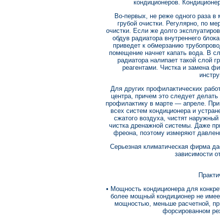
кондиционеров. Кондиционе
Во-первых, не реже одного раза в
грубой очистки. Регулярно, по ме
очистки. Если же долго эксплуатиро
обдув радиатора внутреннего блок
приведет к обмерзанию трубопрово
помещение начнет капать вода. В с
радиатора налипает такой слой г
реагентами. Чистка и замена ф
инстру
Для других профилактических работ
центра, причем это следует делать 
профилактику в марте — апреле. При
всех систем кондиционера и устран
сжатого воздуха, чистят наружный
чистка дренажной системы. Даже п
фреона, поэтому измеряют давлени
Серьезная климатическая фирма да
зависимости от
Практи
• Мощность кондиционера для конкре
более мощный кондиционер не имеет
мощностью, меньше расчетной, при
форсированном реж