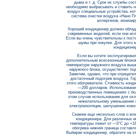
дыма и т. д. Срок их службы сос
необходимо выбрасывать и ставить 
воздух специальные устройства, кот
система очистки воздуха «Нано Пл
аллергенов, ионизир
Хороший кондиционер должен облад
современных моделей, если они исп
Если вы очень чувствительны к посто
шумы при покупке. Для этого 
кондиционе
Если вы хотите эксплуатироват
дополнительным всесезонным блоком.
температуре наружного воздуха выше
наружного блока, осуществляет по
Заметим, однако, что при отрицате
достаточный подогрев воздуха. Г
этого обогреватели. Стоимость конд
—200 долларов. Использование
производственных помещениях с бо
этом случае использование для охл
нежелательному уменьшению в
электроизоляции, шелушению кожи
Скажем еще несколько слов о вли
кондиционера. Для различных 
температуры лежит от —5°С до +18
обогрева нижняя граница составля
Выбирая кондиционер, обратите на э