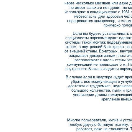
через несколько месяцев или даже д
не имеет запаха и не ядовит, но 
используют в кондиционерах с 1931 г
небезопасны для здоровья чело
перегревается компрессор, и его м
примерно полов
Если вы будете устанавливать к
специалисты порекомендуют сделать
системы такой монтаж подразумевает
окном, а внутренний блок крепят на
от внешней стены. Во-вторых, внутр
закрывают декоративным пластико
располагаются вдоль стены бе
коммуникаций не превышает 5 м. На
внутреннего блока выводится наруж
В случае если в квартире будет про
убрать все коммуникации в углуб
достаточно трудоемкая, недешева
большого количества, пыли и гр
увеличение длины коммуникаций
крепление внешни
Многие пользователи, купив и устан
любую другую бытовую технику, т
работает, пока не сломается. 