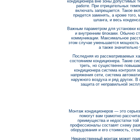
кондиционера вне зоны допустимых т
работе. При отрицательных темп
включать запрещается. Такое вкл
придется заменять, а кроме того,
шланга, и весь конденс
Важным параметром для установки к
и внутренним блоками. Обычно с
коммуникации. Максимальное расст
этом случае уменьшается мощность к
а также значительно
Последняя из рассматриваемых ха
состоянием кондиционера. Такие си
треть, но существенно повыша
кондиционера система контроля з
напряжения сети, система автомат
наружного воздуха и ряд других. В
защита от неправильной эксплу
Монтаж кондиционеров — это серье
помогут вам грамотно рассчита
преимущества и недостатки той
профессионалы составят схему раз
оборудования и его стоимость, сто
Некачественный монтаж может прив