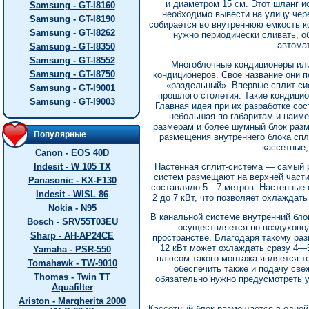
и диаметром 15 см. Этот шланг ис
Samsung - GT-I8160
необходимо вывести на улицу чере
Samsung - GT-I8190
собирается во внутреннюю емкость ко
Samsung - GT-I8262
нужно периодически сливать, о
автома
Samsung - GT-I8350
Samsung - GT-I8552
Многоблочные кондиционеры ил
Samsung - GT-I8750
кондиционеров. Свое название они по
«раздельный». Впервые сплит-си
Samsung - GT-I9001
прошлого столетия. Такие кондицио
Samsung - GT-I9003
Главная идея при их разработке со
небольшая по габаритам и наиме
размерам и более шумный блок разм
Популярные
размещения внутреннего блока спл
кассетные,
Canon - EOS 40D
Indesit - W 105 TX
Настенная сплит-система — самый р
систем размещают на верхней части 
Panasonic - KX-F130
составляло 5—7 метров. Настенные
Indesit - WISL 86
2 до 7 кВт, что позволяет охлажда
Nokia - N95
В канальной системе внутренний бло
Bosch - SRV55T03EU
осуществляется по воздухово
Sharp - AH-AP24CE
пространстве. Благодаря такому р
12 кВт может охлаждать сразу 4—
Yamaha - PSR-550
плюсом такого монтажа является т
Tomahawk - TW-9010
обеспечить также и подачу све
Thomas - Twin TT
обязательно нужно предусмотреть у
Aquafilter
Ariston - Margherita 2000
Кассетный блок размещается в одной