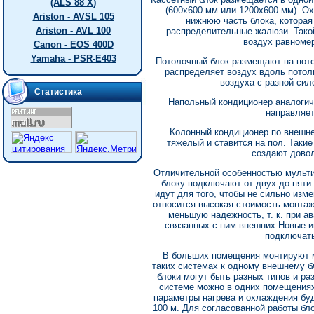
(ALS 88 X)
(600х600 мм или 1200х600 мм). О
Ariston - AVSL 105
нижнюю часть блока, которая
Ariston - AVL 100
распределительные жалюзи. Тако
воздух равноме
Canon - EOS 400D
Yamaha - PSR-E403
Потолочный блок размещают на пото
распределяет воздух вдоль потол
воздуха с разной сил
Статистика
Напольный кондиционер аналогич
направляет
Колонный кондиционер по внешне
тяжелый и ставится на пол. Так
создают довол
Отличительной особенностью мульти
блоку подключают от двух до пяти
идут для того, чтобы не сильно изм
относится высокая стоимость монтаж
меньшую надежность, т. к. при а
связанных с ним внешних.Новые 
подключать
В больших помещения монтируют 
таких системах к одному внешнему б
блоки могут быть разных типов и ра
системе можно в одних помещениях 
параметры нагрева и охлаждения бу
100 м. Для согласованной работы бл