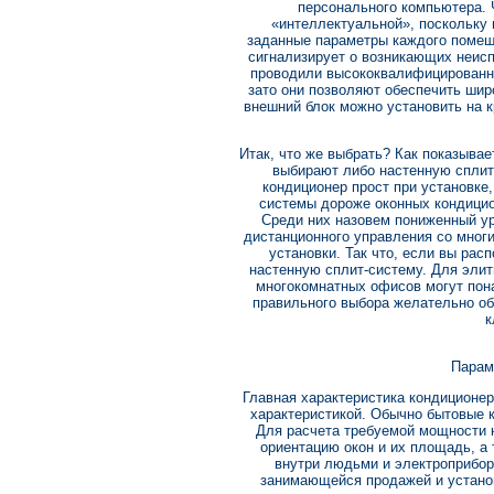
персонального компьютера.
«интеллектуальной», поскольку 
заданные параметры каждого помеще
сигнализирует о возникающих неисп
проводили высококвалифицированны
зато они позволяют обеспечить шир
внешний блок можно установить на к
Итак, что же выбрать? Как показывае
выбирают либо настенную сплит
кондиционер прост при установке
системы дороже оконных кондици
Среди них назовем пониженный у
дистанционного управления со мног
установки. Так что, если вы ра
настенную сплит-систему. Для элит
многокомнатных офисов могут пона
правильного выбора желательно о
к
Парам
Главная характеристика кондицион
характеристикой. Обычно бытовые 
Для расчета требуемой мощности 
ориентацию окон и их площадь, а
внутри людьми и электроприбо
занимающейся продажей и устано