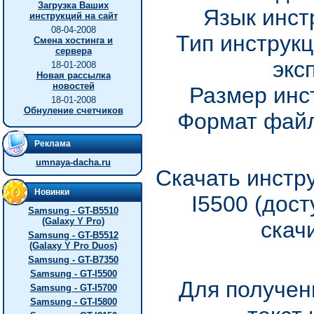
Загрузка Ваших
Язык инст
инструкций на сайт
08-04-2008
Тип инструкц
Смена хостинга и
сервера
экс
18-01-2008
Новая рассылка
новостей
Размер инс
18-01-2008
Обнуление счетчиков
Формат файл
Реклама
umnaya-dacha.ru
Скачать инстр
Новинки
I5500 (дос
Samsung - GT-B5510
(Galaxy Y Pro)
скач
Samsung - GT-B5512
(Galaxy Y Pro Duos)
Samsung - GT-B7350
Samsung - GT-I5500
Для получен
Samsung - GT-I5700
Samsung - GT-I5800