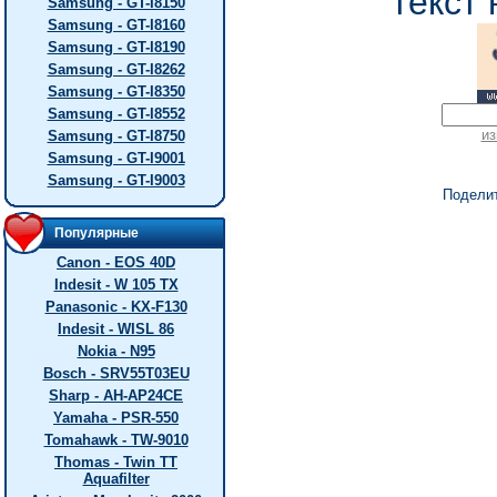
текст 
Samsung - GT-I8150
Samsung - GT-I8160
Samsung - GT-I8190
Samsung - GT-I8262
Samsung - GT-I8350
Samsung - GT-I8552
из
Samsung - GT-I8750
Samsung - GT-I9001
Samsung - GT-I9003
Подели
Популярные
Canon - EOS 40D
Indesit - W 105 TX
Panasonic - KX-F130
Indesit - WISL 86
Nokia - N95
Bosch - SRV55T03EU
Sharp - AH-AP24CE
Yamaha - PSR-550
Tomahawk - TW-9010
Thomas - Twin TT
Aquafilter