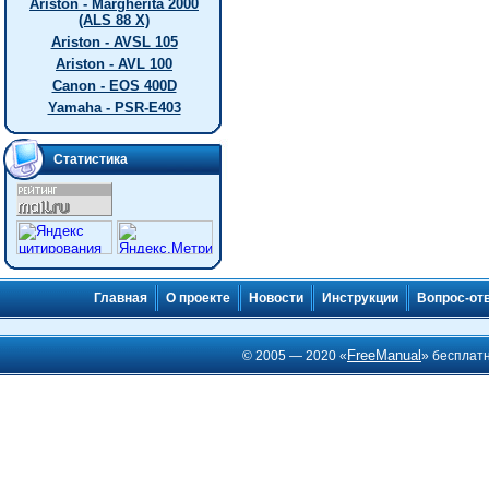
Ariston - Margherita 2000
(ALS 88 X)
Ariston - AVSL 105
Ariston - AVL 100
Canon - EOS 400D
Yamaha - PSR-E403
Статистика
Главная
О проекте
Новости
Инструкции
Вопрос-от
FreeManual
© 2005 — 2020 «
» бесплат