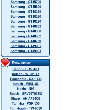
Samsung - GT-I5700
Samsung - GT-I5800
Samsung - GT-I8150
Samsung - GT-I8160
Samsung - GT-I8190
Samsung - GT-I8262
Samsung - GT-I8350
Samsung - GT-I8552
Samsung - GT-I8750
Samsung - GT-I9001
Samsung - GT-I9003
Популярные
Canon - EOS 40D
Indesit - W 105 TX
Panasonic - KX-F130
Indesit - WISL 86
Nokia - N95
Bosch - SRV55T03EU
Sharp - AH-AP24CE
Yamaha - PSR-550
Tomahawk - TW-9010