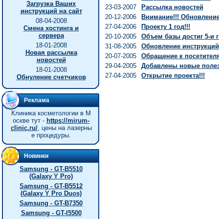
Загрузка Ваших
23-03-2007
Рассылка новостей
инструкций на сайт
20-12-2006
Внимание!!! Обновление 
08-04-2008
27-04-2006
Проекту 1 год!!!
Смена хостинга и
сервера
20-10-2005
Объем базы достиг 5-и г
18-01-2008
31-08-2005
Обновление инструкций
Новая рассылка
20-07-2005
Обращение к посетител
новостей
29-04-2005
Добавлены новые полез
18-01-2008
27-04-2005
Открытие проекта!!!
Обнуление счетчиков
Реклама
Клиника косметологии в М
оскве тут -
https://mirum-
clinic.ru/
, цены на лазерны
е процедуры.
Новинки
Samsung - GT-B5510
(Galaxy Y Pro)
Samsung - GT-B5512
(Galaxy Y Pro Duos)
Samsung - GT-B7350
Samsung - GT-I5500