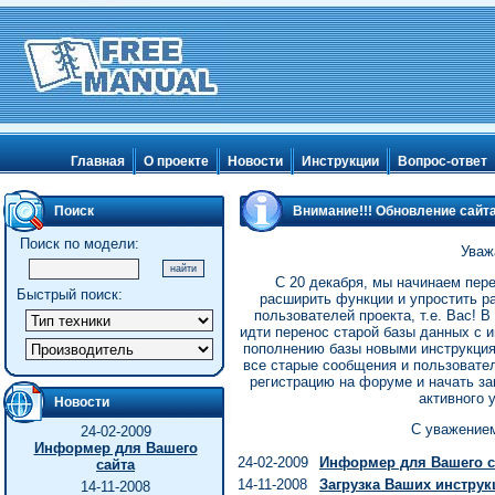
Главная
О проекте
Новости
Инструкции
Вопрос-ответ
Поиск
Внимание!!! Обновление сайта
Поиск по модели:
Уваж
С 20 декабря, мы начинаем пере
Быстрый поиск:
расширить функции и упростить ра
пользователей проекта, т.е. Вас! В
идти перенос старой базы данных с 
пополнению базы новыми инструкция
все старые сообщения и пользовател
регистрацию на форуме и начать за
активного 
Новости
С уважением
24-02-2009
Информер для Вашего
24-02-2009
Информер для Вашего с
сайта
14-11-2008
Загрузка Ваших инструк
14-11-2008