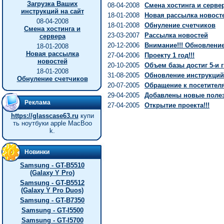
Загрузка Ваших
08-04-2008
Смена хостинга и серве
инструкций на сайт
18-01-2008
Новая рассылка новост
08-04-2008
18-01-2008
Обнуление счетчиков
Смена хостинга и
23-03-2007
Рассылка новостей
сервера
20-12-2006
Внимание!!! Обновление 
18-01-2008
Новая рассылка
27-04-2006
Проекту 1 год!!!
новостей
20-10-2005
Объем базы достиг 5-и г
18-01-2008
31-08-2005
Обновление инструкций
Обнуление счетчиков
20-07-2005
Обращение к посетител
29-04-2005
Добавлены новые полез
Реклама
27-04-2005
Открытие проекта!!!
https://glasscase63.ru
купи
ть ноутбуки apple MacBoo
k.
Новинки
Samsung - GT-B5510
(Galaxy Y Pro)
Samsung - GT-B5512
(Galaxy Y Pro Duos)
Samsung - GT-B7350
Samsung - GT-I5500
Samsung - GT-I5700