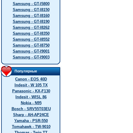
Samsung - GT-I5800
Samsung - GT-I8150
Samsung - GT-I8160
Samsung - GT-I8190
Samsung - GT-I8262
Samsung - GT-I8350
Samsung - GT-I8552
Samsung - GT-I8750
Samsung - GT-I9001
Samsung - GT-I9003
Популярные
Canon - EOS 40D
Indesit - W 105 TX
Panasonic - KX-F130
Indesit - WISL 86
Nokia - N95
Bosch - SRV55T03EU
Sharp - AH-AP24CE
Yamaha - PSR-550
Tomahawk - TW-9010
Thomas - Twin TT