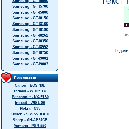
текст 
Samsung - GT-I5500
Samsung - GT-I5700
Samsung - GT-I5800
Samsung - GT-I8150
Samsung - GT-I8160
Samsung - GT-I8190
из
Samsung - GT-I8262
Samsung - GT-I8350
Samsung - GT-I8552
Подели
Samsung - GT-I8750
Samsung - GT-I9001
Samsung - GT-I9003
Популярные
Canon - EOS 40D
Indesit - W 105 TX
Panasonic - KX-F130
Indesit - WISL 86
Nokia - N95
Bosch - SRV55T03EU
Sharp - AH-AP24CE
Yamaha - PSR-550