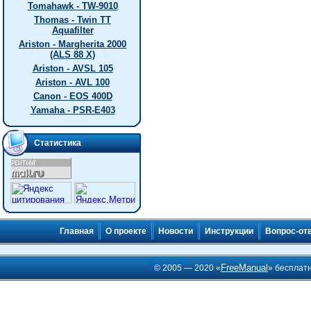
Tomahawk - TW-9010
Thomas - Twin TT
Aquafilter
Ariston - Margherita 2000
(ALS 88 X)
Ariston - AVSL 105
Ariston - AVL 100
Canon - EOS 400D
Yamaha - PSR-E403
Статистика
Главная
О проекте
Новости
Инструкции
Вопрос-от
FreeManual
© 2005 — 2020 «
» бесплат