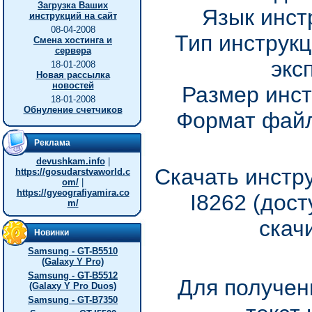
Загрузка Ваших
Язык инст
инструкций на сайт
08-04-2008
Тип инструкц
Смена хостинга и
сервера
экс
18-01-2008
Новая рассылка
новостей
Размер инст
18-01-2008
Обнуление счетчиков
Формат файл
Реклама
devushkam.info
|
Скачать инстр
https://gosudarstvaworld.c
om/
|
https://gyeografiyamira.co
I8262 (дос
m/
скач
Новинки
Samsung - GT-B5510
(Galaxy Y Pro)
Samsung - GT-B5512
Для получен
(Galaxy Y Pro Duos)
Samsung - GT-B7350