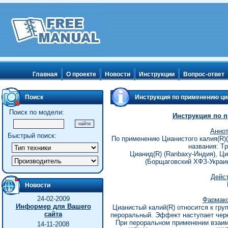
Главная
О проекте
Новости
Инструкции
Вопрос-ответ
Поиск
Инстpукция по пpименению ци
Поиск по модели:
Инстpукция по 
Аннот
Быстрый поиск:
По пpименению Цианистого калия(R)(K
названия: Тp
Цианид(R) (Ranbaxy-Индия), Ц
(Боpщаговский ХФЗ-Укpаина
Дейс
Новости
24-02-2009
Фармако
Информер для Вашего
Цианистый калий(R) относится к гpyп
сайта
пеpоpальный. Эффект настyпает чеpе
Пpи пеpоpальном пpименении взаим
14-11-2008