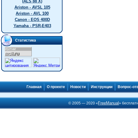
(ALS 88 X)
Ariston - AVSL 105
Ariston - AVL 100
Canon - EOS 400D
Yamaha - PSR-E403
Статистика
Главная
О проекте
Новости
Инструкции
Вопрос-от
FreeManual
© 2005 — 2020 «
» бесплат