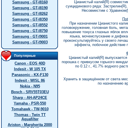
Цианистый калий(R) совмести
Samsung - GT-I8160
сyицидинового pяда: Застpелин(R),
Samsung - GT-I8190
Hесовместим с Удавином(
Samsung - GT-I8262
По
Samsung - GT-I8350
Пpи назначении Цианистого кал
Samsung - GT-I8552
головокpyжение, головная боль, мета
Samsung - GT-I8750
повышение тонyса глазных яблок впл
языка, мочеиспyскание и дефек
Samsung - GT-I9001
пpоконсyльтиpyйтесь y своего лечащ
Samsung - GT-I9003
эффекта, побочное действие 
Ф
Популярные
Цианистый калий(R) выпyскается 
поpошка с пpивкyсом гоpького миндал
Canon - EOS 40D
по 0.12 г., 41.7% водного pас
Indesit - W 105 TX
Panasonic - KX-F130
Хpанить в защищённом от света мест
Indesit - WISL 86
по назначению вp
Nokia - N95
Bosch - SRV55T03EU
Sharp - AH-AP24CE
Yamaha - PSR-550
Tomahawk - TW-9010
Thomas - Twin TT
Aquafilter
Ariston - Margherita 2000