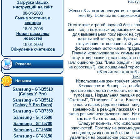
насту
Загрузка Ваших
инструкций на сайт
Жены обычно комплектуются тещами,
08-04-2008
жен б/у. Если вы не садомазохи
Смена хостинга и
сервера
Отсутствие строгой научной базы пр
18-01-2008
жен. Так, в некоторых африканских п
Новая рассылка
для выманивания последних на су
новостей
детенышей кенгуру, на Чукотке 
отпугивания от посевов стай дик
18-01-2008
фольклорным источникам, традиц
Обнуление счетчиков
Причем использовали их самым шир
отсутствие хозяина, как средство 
галлюциноген (см. "Баба бредит - чер
Реклама
не сбросишь"), как лошадиный тормоз
облегчителя для кобыл
Тех
Новинки
Использование жен требует безу
безопасности. Во-первых, необх
Samsung - GT-B5510
достаточно слегка похлопать ее по
(Galaxy Y Pro)
туловища. Нормальная реакция ис
"Отстань!", "Отвяжись!" и т.д. Боле
Samsung - GT-B5512
о вас и ваших родственниках, сви
(Galaxy Y Pro Duos)
временной), а реакция ласковая - 
Samsung - GT-B7350
жена решила использовать вас. Не о
Samsung - GT-I5500
как вам бы хотелось, а скорее в
Следует помнить, что использо
Samsung - GT-I5700
опасностей. Поэтому не рекомендуе
Samsung - GT-I5800
спецодежды из плотной ткани. При
Samsung - GT-I8150
удалиться на безопасное расстояни