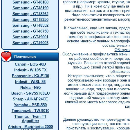
тревоги (например: криком, стуком,
Samsung - GT-I8160
и пр.). Ни в коем случае нельз
Samsung - GT-I8190
пользования, так как это может при
Samsung - GT-I8262
Надо попытаться изолировать е
ремонтно-восстановительных меропр
Samsung - GT-I8350
Samsung - GT-I8552
К сожалению, еще нет закона, пред
Samsung - GT-I8750
при себе техописание и техпаспо
ремонту и профилактике жен пров
Samsung - GT-I9001
основе многочисленных малопрофе
Samsung - GT-I9003
составленных и
Обслужи
Обслуживание и профилактика жены 
Популярные
ее работоспособности и предотвр
мужчин. Раньше со второй задаче
Canon - EOS 40D
помощью своей легкой промышле
Indesit - W 105 TX
обязательс
Panasonic - KX-F130
История показывает, что в общест
обслуживанию жен вообще и жен в
Indesit - WISL 86
имеет смысл лишь тогда, когда он
Nokia - N95
вообще не надо, тогда они и ломать
Bosch - SRV55T03EU
если раньше для поддержания жены 
подарить ей чахлую веточку мимо
Sharp - AH-AP24CE
ближайшего места массового отдыха
Yamaha - PSR-550
ка
Tomahawk - TW-9010
Thomas - Twin TT
Данное руководство не претендует н
Aquafilter
эксплуатации жены, так как это
Ariston - Margherita 2000
приступать к эксплуатации, хороше