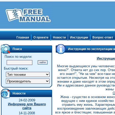
Главная
О проекте
Новости
Инструкции
Вопрос-ответ
Поиск
Инструкция по эксплуатации 
Поиск по модели:
Инструкци
Многие выдающиеся умы человечеств
Быстрый поиск:
жена?". Ответа нет до сих пор. Отв
его знает!", "Ни за чем" все-таки
остается открытым. Несмотря на это
женами и даже находят в этом опред
Им и адресовано данное руководств
жены 
О
Новости
Жена - существо в основном женс
24-02-2009
ведущее с ним единое хозяйство
Информер для Вашего
отравить ему жизнь. Характерны
сайта
воспроизведение завлекающих дейст
все яркое и блестящее; повышенная 
14-11-2008