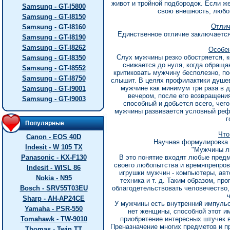
живот и тройной подбородок. Если же
Samsung - GT-I5800
свою внешность, любо
Samsung - GT-I8150
Отлич
Samsung - GT-I8160
Единственное отличие заключается
Samsung - GT-I8190
Samsung - GT-I8262
Особен
Слух мужчины резко обостряется, к
Samsung - GT-I8350
снижается до нуля, когда обраща
Samsung - GT-I8552
критиковать мужчину бесполезно, по
Samsung - GT-I8750
слышит. В целях профилактики душев
мужчине как минимум три раза в д
Samsung - GT-I9001
вечером, после его возвращения
Samsung - GT-I9003
способный и добьется всего, чего
мужчины развивается условный реф
г
Популярные
Что
Canon - EOS 40D
Научная формулировка 
Indesit - W 105 TX
"Мужчины л
Panasonic - KX-F130
В это понятие входят любые пред
своего любопытства и времяпрепров
Indesit - WISL 86
игрушки мужчин - компьютеры, авт
Nokia - N95
техника и т. д. Таким образом, пр
Bosch - SRV55T03EU
облагодетельствовать человечество,
Sharp - AH-AP24CE
У мужчины есть внутренний импульс
Yamaha - PSR-550
нет женщины, способной этот и
Tomahawk - TW-9010
приобретение интересных штучек в
Преназначение многих предметов и п
Thomas - Twin TT