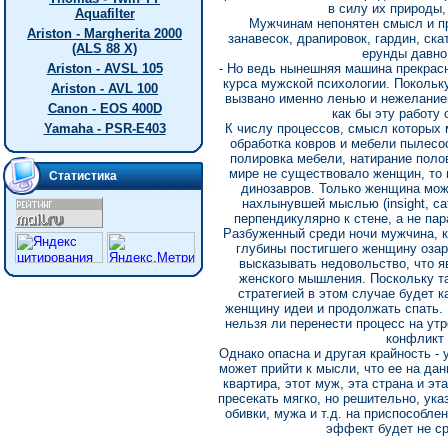
в силу их природы,
Aquafilter
Мужчинам непонятен смысл и пр
Ariston - Margherita 2000
занавесок, драпировок, гардин, скат
(ALS 88 X)
ерунды давно
Ariston - AVSL 105
- Но ведь нынешняя машина прекрасн
курса мужской психологии. Покольк
Ariston - AVL 100
вызвано именно ленью и нежеланием
Canon - EOS 400D
как бы эту работу 
Yamaha - PSR-E403
К числу процессов, смысл которых 
обработка ковров и мебели пылесос
полировка мебели, натирание поло
мире не существовало женщин, то 
Статистика
динозавров. Только женщина може
нахлынувшей мыслью (insight, са
перпендикулярно к стене, а не па
Разбуженный среди ночи мужчина, ко
глубины постигшего женщину озар
высказывать недовольство, что я
женского мышления. Поскольку та
стратегией в этом случае будет 
женщину идеи и продолжать спать.
нельзя ли перенести процесс на утр
конфликт
Однако опасна и другая крайность -
может прийти к мысли, что ее на дан
квартира, этот муж, эта страна и э
пресекать мягко, но решительно, ука
обивки, мужа и т.д. на приспособле
эффект будет не с