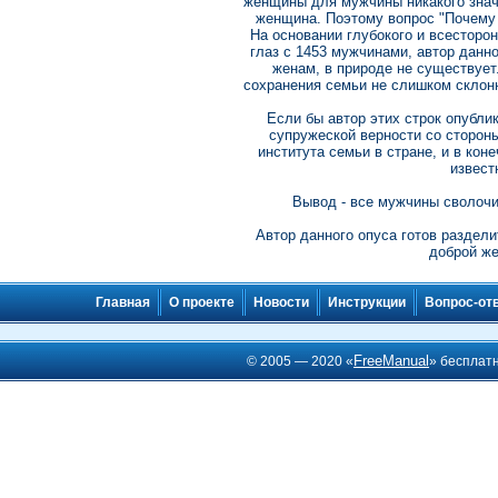
женщины для мужчины никакого значе
женщина. Поэтому вопрос "Почему 
На основании глубокого и всесторон
глаз с 1453 мужчинами, автор данн
женам, в природе не существуе
сохранения семьи не слишком склон
Если бы автор этих строк опубли
супружеской верности со стороны
института семьи в стране, и в коне
извест
Вывод - все мужчины сволочи,
Автор данного опуса готов раздели
доброй же
Главная
О проекте
Новости
Инструкции
Вопрос-от
FreeManual
© 2005 — 2020 «
» бесплат