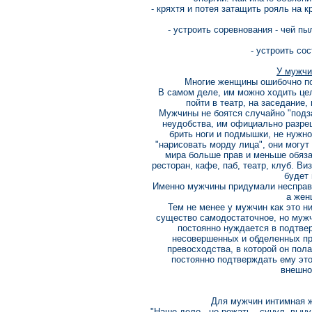
- кряхтя и потея затащить рояль на к
- устроить соревнования - чей пы
- устроить со
У мужчи
Многие женщины ошибочно пол
В самом деле, им можно ходить цел
пойти в театр, на заседание,
Мужчины не боятся случайно "подз
неудобства, им официально разреш
брить ноги и подмышки, не нужно
"нарисовать морду лица", они могут
мира больше прав и меньше обяза
ресторан, кафе, паб, театр, клуб. В
будет 
Именно мужчины придумали несправед
а жен
Тем не менее у мужчин как это н
существо самодостаточное, но мужч
постоянно нуждается в подтвер
несовершенных и обделенных пр
превосходства, в которой он пол
постоянно подтверждать ему это
внешно
Для мужчин интимная ж
"Наше дело - не рожать - сунул, вын