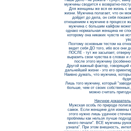
мужчины сводится к возвратно-пост
Для женщины же вся ее жизнь с 
жизни. Мужчина полагает, что он мож
дойдет до дела, он себя покаж
отношением к мужчине в процессе жи
мужчина с большим кайфом может 
однако нормальная женщина не спо
которому она никаких чувств не ис
ув
Поэтому основным тестом на отно
ведет себя ДО того, ибо все они д
ПОСЛЕ - тут же засыпает, отверну
выразить свои чувства в словах и 
после этого мужчину (особенно 
Другой важный фактор, говорящий о
дальнейшей жизни - это его ориенти
Наивно думать, что мужчина, котор
буде
Лишь того мужчину, который "завод
больше, чем от своих собственных,
можно считать пригод
Научное доказатель
Мужская особь по природе полига
самок. Если женщине для измены 
этого нужно лишь удачное стечен
проблемы как нельзя лучше подходи
много печали". ВСЕ мужчины руко
узнала". При этом внешность, интел