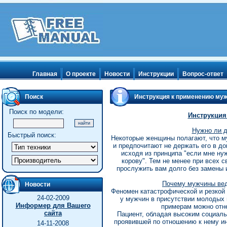
Главная
О проекте
Новости
Инструкции
Вопрос-ответ
Поиск
Инструкция к применению му
Поиск по модели:
Инструкция
Нужно ли 
Быстрый поиск:
Некоторые женщины полагают, что м
и предпочитают не держать его в до
исходя из принципа "если мне ну
корову". Тем не менее при всех 
прослужить вам долго без замены и
Почему мужчины вед
Новости
Феномен катастрофической и резкой
24-02-2009
у мужчин в присутствии молодых
Информер для Вашего
примерам можно отне
сайта
Пациент, обладая высоким социал
проявившей по отношению к нему ин
14-11-2008