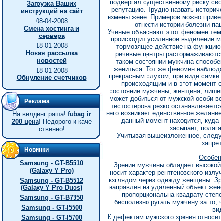
подвергал существенному риску св
Загрузка Ваших
репутацию. Трудно назвать историч
инструкций на сайт
измены жене. Примеров можно приве
08-04-2008
отнести истории болезни пац
Смена хостинга и
Ученые объясняют этот феномен тем
сервера
происходит усиленное выделение му
18-01-2008
тормозящее действие на функцию 
Новая рассылка
речевые центры растормаживаются
новостей
таком состоянии мужчина способе
жениться. Тот же феномен наблюда
18-01-2008
прекрасным слухом, при виде самки 
Обнуление счетчиков
происходящим и в этот момент е
состояние мужчины, женщина, лишен
может добиться от мужской особи вс
Реклама
тестостерона резко останавливаетс
него возникает единственное желание 
На велдинг раша!
fubag ir
данный момент находится, куда -
200 цена
! Недорого и каче
засыпает, полаг
ственно!
Учитывая вышеизложенное, следуе
запрет
Новинки
Особен
Samsung - GT-B5510
Зрение мужчины обладает высокой 
(Galaxy Y Pro)
носит характер рентгеновского излу
взглядом через одежду женщины. Зре
Samsung - GT-B5512
направлен на удаленный объект жен
(Galaxy Y Pro Duos)
пропорциональна квадрату степ
Samsung - GT-B7350
бесполезно ругать мужчину за то, 
Samsung - GT-I5500
ви
К дефектам мужского зрения относитс
Samsung - GT-I5700