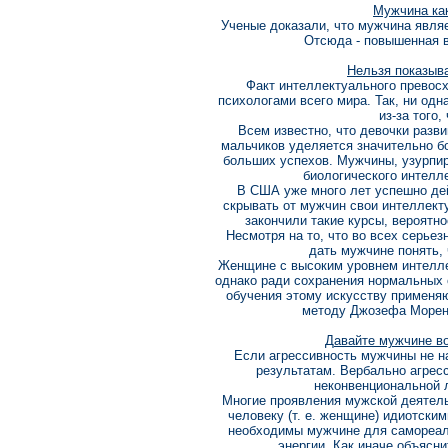
Мужчина ка
Ученые доказали, что мужчина являе
Отсюда - повышенная в
Нельзя показыва
Факт интеллектуального превос
психологами всего мира. Так, ни од
из-за того,
Всем известно, что девочки разв
мальчиков уделяется значительно б
больших успехов. Мужчины, узурпир
биологического интелл
В США уже много лет успешно де
скрывать от мужчин свои интеллект
закончили такие курсы, вероятн
Несмотря на то, что во всех серье
дать мужчине понять, 
Женщине с высоким уровнем интеллек
однако ради сохранения нормальных 
обучения этому искусству применяю
методу Джозефа Морено
Давайте мужчине в
Если агрессивность мужчины не н
результатам. Вербально агрес
неконвенциональной л
Многие проявления мужской деятел
человеку (т. е. женщине) идиотски
необходимы мужчине для самореал
энергии. Как иначе объясни