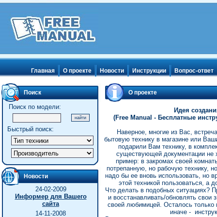
Главная
О проекте
Новости
Инструкции
Вопрос-ответ
Поиск
О проекте
Поиск по модели:
Идея создани
(Free Manual - Бесплатные инст
Быстрый поиск:
Наверное, многие из Вас, встреч
бытовую технику в магазине или Ва
подарили Вам технику, в комплек
существующей документации не х
пример: в закромах своей комнат
потрепанную, но рабочую технику, но
надо бы ее вновь использовать, но в
Новости
этой техникой пользоваться, а д
24-02-2009
Что делать в подобных ситуациях? П
Информер для Вашего
и восстанавливать/обновлять свои 
сайта
своей любимицей. Осталось только 
иначе - инструк
14-11-2008