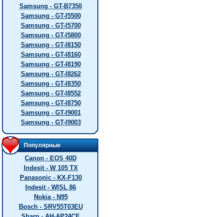
Samsung - GT-B7350
Samsung - GT-I5500
Samsung - GT-I5700
Samsung - GT-I5800
Samsung - GT-I8150
Samsung - GT-I8160
Samsung - GT-I8190
Samsung - GT-I8262
Samsung - GT-I8350
Samsung - GT-I8552
Samsung - GT-I8750
Samsung - GT-I9001
Samsung - GT-I9003
Популярные
Canon - EOS 40D
Indesit - W 105 TX
Panasonic - KX-F130
Indesit - WISL 86
Nokia - N95
Bosch - SRV55T03EU
Sharp - AH-AP24CE