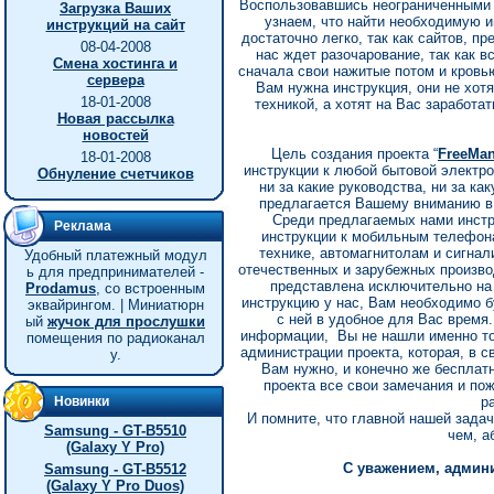
Воспользовавшись неограниченными 
Загрузка Ваших
узнаем, что найти необходимую 
инструкций на сайт
достаточно легко, так как сайтов, п
08-04-2008
нас ждет разочарование, так как в
Смена хостинга и
сначала свои нажитые потом и кровью
сервера
Вам нужна инструкция, они не хотя
18-01-2008
техникой, а хотят на Вас заработа
Новая рассылка
новостей
Цель создания проекта “
FreeMan
18-01-2008
инструкции к любой бытовой электрон
Обнуление счетчиков
ни за какие руководства, ни за ка
предлагается Вашему вниманию в
Среди предлагаемых нами инстру
Реклама
инструкции к мобильным телефона
технике, автомагнитолам и сигнал
Удобный платежный модул
отечественных и зарубежных производ
ь для предпринимателей -
представлена исключительно на
Prodamus
, со встроенным
инструкцию у нас, Вам необходимо б
эквайрингом. | Миниатюрн
с ней в удобное для Вас время
ый
жучок для прослушки
информации, Вы не нашли именно тог
помещения по радиоканал
администрации проекта, которая, в с
у.
Вам нужно, и конечно же бесплат
проекта все свои замечания и по
Новинки
р
И помните, что главной нашей зада
Samsung - GT-B5510
чем, а
(Galaxy Y Pro)
С уважением, админи
Samsung - GT-B5512
(Galaxy Y Pro Duos)