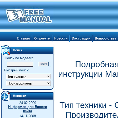
Главная
О проекте
Новости
Инструкции
Вопрос-ответ
Поиск
Поиск по модели:
Подробная
Быстрый поиск:
инструкции Mar
Новости
Тип техники -
24-02-2009
Информер для Вашего
сайта
Производител
14-11-2008