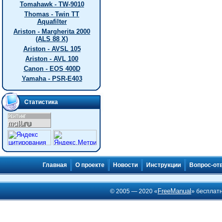
Tomahawk - TW-9010
Thomas - Twin TT
Aquafilter
Ariston - Margherita 2000
(ALS 88 X)
Ariston - AVSL 105
Ariston - AVL 100
Canon - EOS 400D
Yamaha - PSR-E403
Статистика
Главная
О проекте
Новости
Инструкции
Вопрос-от
FreeManual
© 2005 — 2020 «
» бесплат