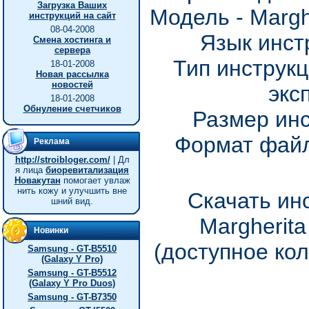
Загрузка Ваших
Модель - Margh
инструкций на сайт
08-04-2008
Язык инст
Смена хостинга и
сервера
Тип инструкц
18-01-2008
Новая рассылка
новостей
экс
18-01-2008
Обнуление счетчиков
Размер инс
Формат файл
Реклама
http://stroibloger.com/
| Дл
я лица
биоревитализация
Новакутан
помогает увлаж
нить кожу и улучшить вне
Скачать инс
шний вид.
Margherita
Новинки
(доступное ко
Samsung - GT-B5510
(Galaxy Y Pro)
Samsung - GT-B5512
(Galaxy Y Pro Duos)
Samsung - GT-B7350