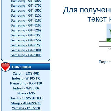
Samsung - GT-I5500
Samsung - GT-I5700
Для получен
Samsung - GT-I5800
Samsung - GT-I8150
текст 
Samsung - GT-I8160
Samsung - GT-I8190
Samsung - GT-I8262
Samsung - GT-I8350
Samsung - GT-I8552
Samsung - GT-I8750
из
Samsung - GT-I9001
Samsung - GT-I9003
Подели
Популярные
Canon - EOS 40D
Indesit - W 105 TX
Panasonic - KX-F130
Indesit - WISL 86
Nokia - N95
Bosch - SRV55T03EU
Sharp - AH-AP24CE
Yamaha - PSR-550