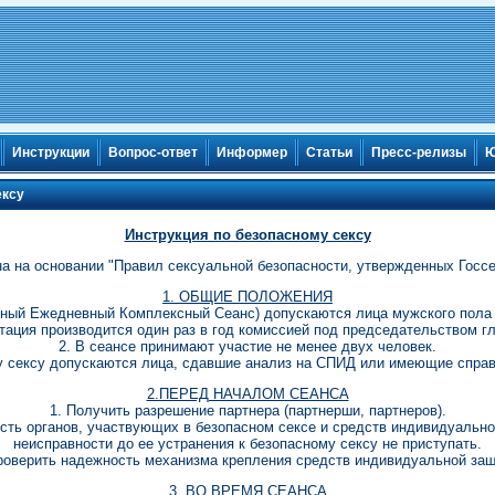
Инструкции
Вопрос-ответ
Информер
Статьи
Пресс-релизы
Ю
ексу
Инструкция по безопасному сексу
а на основании "Правил сексуальной безопасности, утвержденных Госсек
1. ОБЩИЕ ПОЛОЖЕНИЯ
тный Ежедневный Комплексный Сеанс) допускаются лица мужского пола 
тация производится один раз в год комиссией под председательством г
2. В сеансе принимают участие не менее двух человек.
у сексу допускаются лица, сдавшие анализ на СПИД или имеющие справ
2.ПЕРЕД НАЧАЛОМ СЕАНСА
1. Получить разрешение партнера (партнерши, партнеров).
ость органов, участвующих в безопасном сексе и средств индивидуальн
неисправности до ее устранения к безопасному сексу не приступать.
роверить надежность механизма крепления средств индивидуальной за
3. ВО ВРЕМЯ СЕАНСА