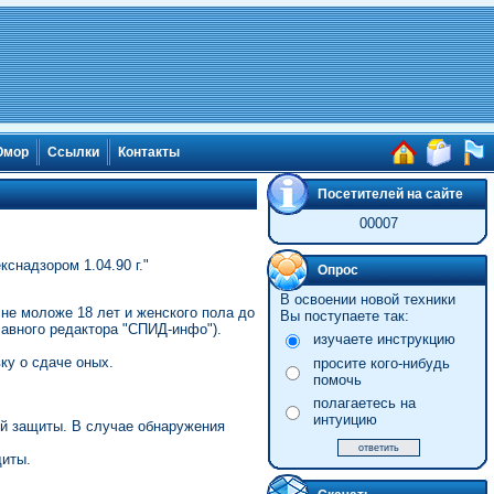
мор
Ссылки
Контакты
Посетителей на сайте
00007
снадзором 1.04.90 г."
Опрос
В освоении новой техники
не моложе 18 лет и женского пола до
Вы поступаете так:
лавного редактора "СПИД-инфо").
изучаете инструкцию
ку о сдаче оных.
просите кого-нибудь
помочь
полагаетесь на
интуицию
ой защиты. В случае обнаружения
щиты.