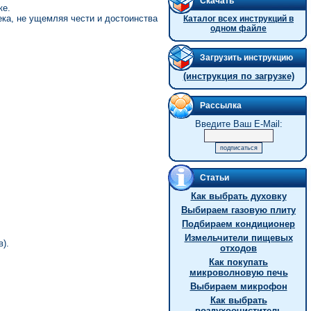
Скачать
ке.
ка, не ущемляя чести и достоинства
Каталог всех инструкций в
одном файле
Загрузить инструкцию
(инструкция по загрузке)
Рассылка
Введите Ваш E-Mail:
Статьи
Как выбрать духовку
Выбираем газовую плиту
Подбираем кондиционер
Измельчители пищевых
в).
отходов
Как покупать
микроволновую печь
Выбираем микрофон
Как выбрать
воздухоочиститель