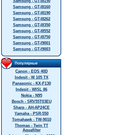
Samsung - GT-I8150
Samsung - GT-I8160
Samsung - GT-I8190
Samsung - GT-I8262
Samsung - GT-I8350
Samsung - GT-I8552
Samsung - GT-I8750
Samsung - GT-I9001
Samsung - GT-I9003
Популярные
Canon - EOS 40D
Indesit - W 105 TX
Panasonic - KX-F130
Indesit - WISL 86
Nokia - N95
Bosch - SRV55T03EU
Sharp - AH-AP24CE
Yamaha - PSR-550
Tomahawk - TW-9010
Thomas - Twin TT
Aquafilter