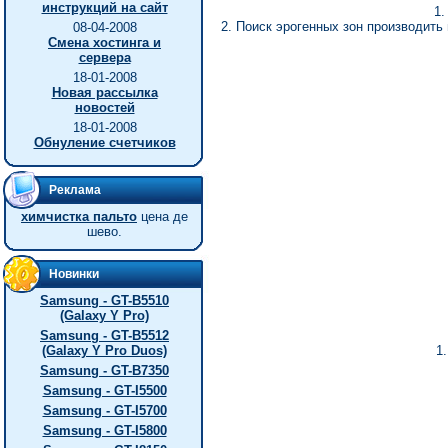
инструкций на сайт
1.
2. Поиск эрогенных зон производит
08-04-2008
Смена хостинга и
сервера
18-01-2008
Новая рассылка
новостей
18-01-2008
Обнуление счетчиков
Реклама
химчистка пальто
цена де
шево.
Новинки
Samsung - GT-B5510
(Galaxy Y Pro)
Samsung - GT-B5512
(Galaxy Y Pro Duos)
1.
Samsung - GT-B7350
Samsung - GT-I5500
Samsung - GT-I5700
Samsung - GT-I5800