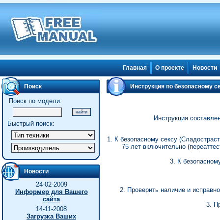
Главная
О проекте
Новости
Поиск
Инструкция по безопасному с
Поиск по модели:
Инструкция составлен
Быстрый поиск:
1. К безопасному сексу (Сладострас
75 лет включительно (переаттес
3. К безопасном
Новости
24-02-2009
2. Проверить наличие и исправн
Информер для Вашего
сайта
3. П
14-11-2008
Загрузка Ваших