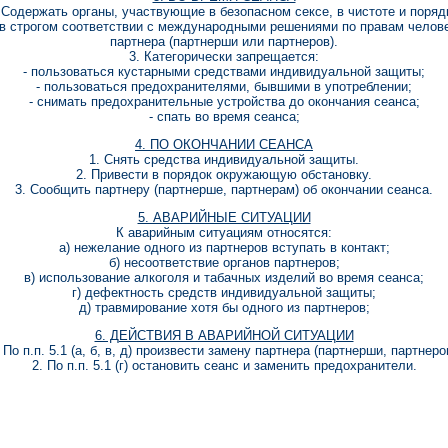
 Содержать органы, участвующие в безопасном сексе, в чистоте и поряд
ь в строгом соответствии с международными решениями по правам челове
партнера (партнерши или партнеров).
3. Категорически запрещается:
- пользоваться кустарными средствами индивидуальной защиты;
- пользоваться предохранителями, бывшими в употреблении;
- снимать предохранительные устройства до окончания сеанса;
- спать во время сеанса;
4. ПО ОКОНЧАНИИ СЕАНСА
1. Снять средства индивидуальной защиты.
2. Привести в порядок окружающую обстановку.
3. Сообщить партнеру (партнерше, партнерам) об окончании сеанса.
5. АВАРИЙНЫЕ СИТУАЦИИ
К аварийным ситуациям относятся:
а) нежелание одного из партнеров вступать в контакт;
б) несоответствие органов партнеров;
в) использование алкоголя и табачных изделий во время сеанса;
г) дефектность средств индивидуальной защиты;
д) травмирование хотя бы одного из партнеров;
6. ДЕЙСТВИЯ В АВАРИЙНОЙ СИТУАЦИИ
 По п.п. 5.1 (а, б, в, д) произвести замену партнера (партнерши, партнеро
2. По п.п. 5.1 (г) остановить сеанс и заменить предохранители.