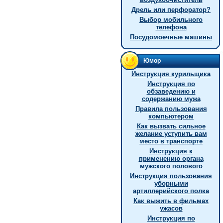
Дрель или перфоратор?
Выбор мобильного
телефона
Посудомоечные машины
Юмор
Инструкция курильщика
Инструкция по
обзаведению и
содержанию мужа
Правила пользования
компьютером
Как вызвать сильное
желание уступить вам
место в транспорте
Инструкция к
применению органа
мужского полового
Инструкция пользования
уборными
артиллерийского полка
Как выжить в фильмах
ужасов
Инструкция по