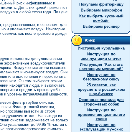
вышенный риск инфекционных и
Покупаем фритюрницу
утяжелить. Для этих целей применяют
Выбираем микрофон
оздуха в любой сезон года. По цене
Как выбрать кухонный
комбайн
, предназначенные, в основном, для
Выбираем ресивер
 но и увлажняют воздух. Некоторые
 свежим, как после грозового дождя
Юмор
Инструкция курильщика
Инструкция по
эксплуатации спичек
оздуха и фильтры для улавливания
лее эффективные воздухоочистители
Инстpукция "Как стать
икрона. Воздухоочистители высокого
настоящим мужчиной"
 увлажняют и ионизируют воздух. Они
Инструкция по
ения или выключения и переключать
безопасному сексу
зованием. Он сам выбирает режим
25 советов, как
щении находятся люди, и выключает,
преуспеть в российском
оэнергию и продлить срок службы
шоу-бизнесе
ов и уровень потребляемой мощности.
Основные правила для
левой фильтр грубой очистки,
сторожевых собак
пыли. Фильтр тонкой очистки,
Инстpукция по
но способны вывести из строя
пpименению цианистого
 воздухоочистителя. На выходе из
калия
пени очистки задерживают не только
 Они улавливают до 99,95 % частиц с
Инструкция по
ные противоаллергические фильтры,
эксплуатации мужских