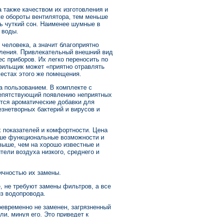
 также качеством их изготовления и
е обороты вентилятора, тем меньше
ь чуткий сон. Наименее шумные в
 воды.
человека, а значит благоприятно
вления. Привлекательный внешний вид
с приборов. Их легко переносить по
урильщик может «приятно отравлять
местах этого же помещения.
а пользованием. В комплекте с
репятствующий появлению неприятных
ются ароматические добавки для
знетворных бактерий и вирусов и
их показателей и комфортности. Цена
ыше функциональные возможности и
 выше, чем на хорошо известные и
ели воздуха низкого, среднего и
одичностью их замены.
 не требуют замены фильтров, а все
з водопровода.
евременно не заменен, загрязненный
и, минуя его. Это приведет к