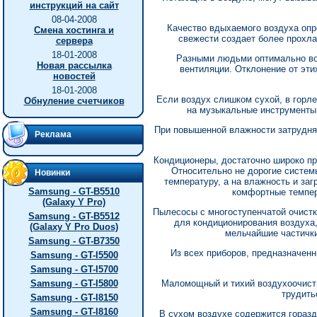
инструкций на сайт
08-04-2008
Качество вдыхаемого воздуха опр
Смена хостинга и
свежести создает более прохла
сервера
18-01-2008
Разными людьми оптимально вос
Новая рассылка
вентиляции. Отклонение от эти
новостей
18-01-2008
Если воздух слишком сухой, в горле
Обнуление счетчиков
на музыкальные инструменты.
При повышенной влажности затрудняе
Реклама
Кондиционеры, достаточно широко пр
Относительно не дорогие систем
Новинки
температуру, а на влажность и за
Samsung - GT-B5510
комфортные темпер
(Galaxy Y Pro)
Пылесосы с многоступенчатой очистк
Samsung - GT-B5512
для кондиционирования воздуха,
(Galaxy Y Pro Duos)
мельчайшие частички
Samsung - GT-B7350
Из всех приборов, предназначен
Samsung - GT-I5500
Samsung - GT-I5700
Samsung - GT-I5800
Маломощный и тихий воздухоочист
трудить
Samsung - GT-I8150
Samsung - GT-I8160
В сухом воздухе содержится горазд