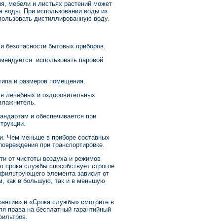
я, мебели и листьях растений может
я воды. При использовании воды из
спользовать дистиллированную воду.
 и безопасности бытовых приборов.
омендуется использовать паровой
типа и размеров помещения.
ля лечебных и оздоровительных
влажнитель.
андартам и обеспечивается при
трукции.
ии. Чем меньше в приборе составных
 повреждения при транспортировке.
ти от чистоты воздуха и режимов
ю срока службы способствует строгое
 фильтрующего элемента зависит от
м, как в большую, так и в меньшую
рантии» и «Срока службы» смотрите в
ля права на бесплатный гарантийный
фильтров.