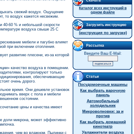
Скачать
Каталог всех инструкций в
 вдыхать свежий воздух. Ощущение
одном файле
т, то воздух кажется несвежим.
и 40-60 % и небольшой скорости
Загрузить инструкцию
температуре воздуха свыше 25 С
(инструкция по загрузке)
трескивание мебели и пагубно влияет
Рассылка
мой при включении отопления.
Введите Ваш E-Mail:
ует развитию плесени, из-за которой
иции» качество воздуха в помещении.
ладителями, контролируют только
кондиционирования, обеспечивающие
Статьи
тоят очень дорого.
Посудомоечные машины
ельное время. Они дешевле установок
Как выбрать варочную
поднимать вверх с пола и мебели
панель
звешенном состоянии.
Автомобильный
холодильник
сочетание цены и качества имеют
Микроволновки: за и
против
е доли микрона, может эффективно
Как выбрать домашний
ампочка.
кинотеатр
Увлажнители воздуха
ождения, чем во влажном. Пылинки с