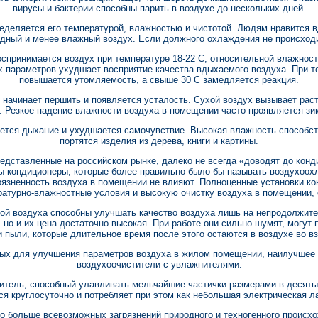
вирусы и бактерии способны парить в воздухе до нескольких дней.
еделяется его температурой, влажностью и чистотой. Людям нравится
дный и менее влажный воздух. Если должного охлаждения не происходи
принимается воздух при температуре 18-22 С, относительной влажност
х параметров ухудшает восприятие качества вдыхаемого воздуха. При 
повышается утомляемость, а свыше 30 С замедляется реакция.
 начинает першить и появляется усталость. Сухой воздух вызывает рас
 Резкое падение влажности воздуха в помещении часто проявляется зи
тся дыхание и ухудшается самочувствие. Высокая влажность способств
портятся изделия из дерева, книги и картины.
едставленные на российском рынке, далеко не всегда «доводят до конд
ы кондиционеры, которые более правильно было бы называть воздухоох
грязненность воздуха в помещении не влияют. Полноценные установки 
атурно-влажностные условия и высокую очистку воздуха в помещении, с
ой воздуха способны улучшать качество воздуха лишь на непродолжит
 но и их цена достаточно высокая. При работе они сильно шумят, могут 
 пыли, которые длительное время после этого остаются в воздухе во в
ных для улучшения параметров воздуха в жилом помещении, наилучшее 
воздухоочистители с увлажнителями.
итель, способный улавливать мельчайшие частички размерами в десяты
ся круглосуточно и потребляет при этом как небольшая электрическая л
о больше всевозможных загрязнений природного и техногенного происх