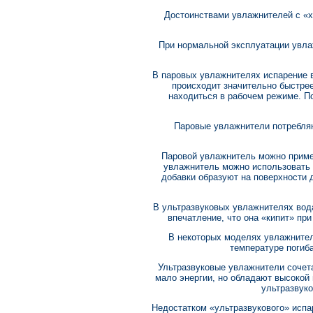
Достоинствами увлажнителей с «х
При нормальной эксплуатации увлаж
В паровых увлажнителях испарение в
происходит значительно быстрее
находиться в рабочем режиме. П
Паровые увлажнители потребляю
Паровой увлажнитель можно приме
увлажнитель можно использовать 
добавки образуют на поверхности 
В ультразвуковых увлажнителях вод
впечатление, что она «кипит» пр
В некоторых моделях увлажнителе
температуре погиб
Ультразвуковые увлажнители сочет
мало энергии, но обладают высокой
ультразвук
Недостатком «ультразвукового» испа