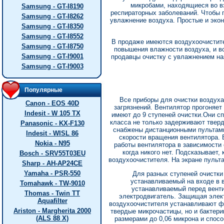
микробами, находящиеся во в
Samsung - GT-I8190
респираторных заболеваний. Чтобы п
Samsung - GT-I8262
увлажнение воздуха. Простые и эко
Samsung - GT-I8350
Samsung - GT-I8552
В продаже имеются воздухоочистите
Samsung - GT-I8750
повышения влажности воздуха, и в
Samsung - GT-I9001
продавцы очистку с увлажнением на
Samsung - GT-I9003
Популярные
Все приборы для очистки воздуха
Canon - EOS 40D
загрязнений. Вентилятор прогоняе
Indesit - W 105 TX
имеют до 9 ступеней очистки.Они с
класса не только задерживают тверд
Panasonic - KX-F130
снабжены дистанционными пультами
Indesit - WISL 86
скорости вращения вентилятора.
Nokia - N95
работы вентилятора в зависимости 
когда никого нет. Подсказывает
Bosch - SRV55T03EU
воздухоочистителя. На экране пульт
Sharp - AH-AP24CE
Yamaha - PSR-550
Для разных ступеней очистки
устанавливаемый на входе в 
Tomahawk - TW-9010
устанавливаемый перед венти
Thomas - Twin TT
электродвигатель. Защищая элект
Aquafilter
воздухоочистителя устанавливают ф
Ariston - Margherita 2000
твердые микрочастицы, но и бактери
(ALS 88 X)
размерами до 0,06 микрона и спос