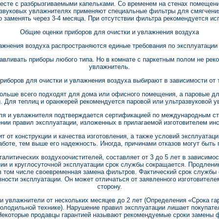
месте с разбрызгиваемыми капельками. Со временем на стенах помещени
азвуковых увлажнителях применяют специальные фильтры для смягчени
 заменять через 3-4 месяца. При отсутствии фильтра рекомендуется и
Общие оценки приборов для очистки и увлажнения воздуха
ажнения воздуха распространяются единые требования по эксплуатации
вливать приборы любого типа. Но в комнате с паркетным полом не рек
увлажнитель.
приборов для очистки и увлажнения воздуха выбирают в зависимости от 
ольше всего подходят для дома или офисного помещения, а паровые д
. Для теплиц и оранжерей рекомендуется паровой или ультразвуковой у
ля и увлажнителя подтверждается сертификацией по международным ст
нии правил эксплуатации, изложенных в прилагаемой изготовителем инс
т от конструкции и качества изготовления, а также условий эксплуатац
работе, тем выше его надежность. Иногда, причинами отказов могут быть
талитических воздухоочистителей, составляет от 3 до 5 лет в зависимос
нии и круглосуточной эксплуатации срок службы сокращается. Продлени
в том числе своевременная замена фильтров. Фактический срок службы
вности эксплуатации. Он может отличаться от заявленного изготовителе
сторону.
 и увлажнители от нескольких месяцев до 2 лет (Определения «Срока га
олодильной технике). Нарушение правил эксплуатации лишает покупате
Некоторые продавцы гарантией называют рекомендуемые сроки замены 