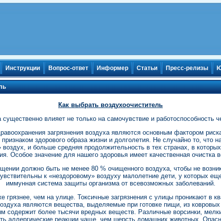
Инструкции
Вопрос-ответ
Информер
Статьи
Пресс-релизы
Ю
ль
Как выбрать воздухоочиститель
 существенно влияет не только на самочувствие и работоспособность чел
равоохранения загрязнения воздуха являются основным фактором риск
 признаком здорового образа жизни и долголетия. Не случайно то, что 
» воздух, и больше средняя продолжительность в тех странах, в которы
ия. Особое значение для нашего здоровья имеет качественная очистка в
щении должно быть не менее 80 % очищенного воздуха, чтобы не возник
увствительны к «нездоровому» воздуху малолетние дети, у которых ещ
иммунная система защиты организма от всевозможных заболеваний.
е грязнее, чем на улице. Токсичные загрязнения с улицы проникают в к
воздуха являются вещества, выделяемые при готовке пищи, из ковровых
ым содержит более тысячи вредных веществ. Различные ворсинки, мелки
ть аллергические реакции чаще, чем шерсть домашних животных. Опас