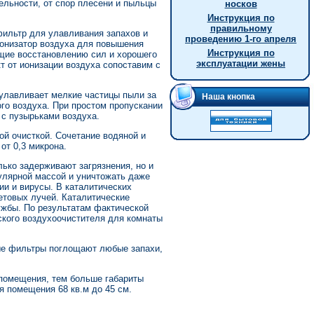
льности, от спор плесени и пыльцы
носков
Инструкция по
правильному
ильтр для улавливания запахов и
проведению 1-го апреля
ионизатор воздуха для повышения
Инструкция по
ющие восстановлению сил и хорошего
эксплуатации жены
 от ионизации воздуха сопоставим с
улавливает мелкие частицы пыли за
Наша кнопка
го воздуха. При простом пропускании
 с пузырьками воздуха.
ой очисткой. Сочетание водяной и
от 0,3 микрона.
ко задерживают загрязнения, но и
улярной массой и уничтожать даже
ии и вирусы. В каталитических
етовых лучей. Каталитические
ужбы. По результатам фактической
еского воздухоочистителя для комнаты
ые фильтры поглощают любые запахи,
помещения, тем больше габариты
я помещения 68 кв.м до 45 см.