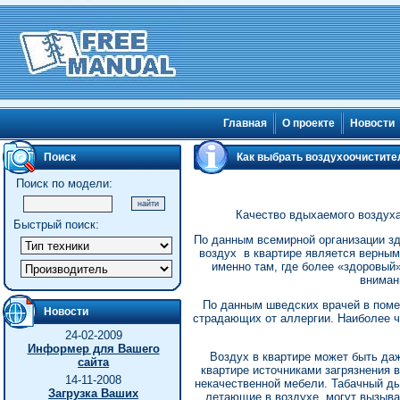
Главная
О проекте
Новости
Поиск
Как выбрать воздухоочистите
Поиск по модели:
Качество вдыхаемого воздуха
Быстрый поиск:
По данным всемирной организации зд
воздух в квартире является верным
именно там, где более «здоровый
вниман
По данным шведских врачей в поме
Новости
страдающих от аллергии. Наиболее ч
24-02-2009
Информер для Вашего
Воздух в квартире может быть даж
сайта
квартире источниками загрязнения 
14-11-2008
некачественной мебели. Табачный д
Загрузка Ваших
летающие в воздухе, могут вызыва