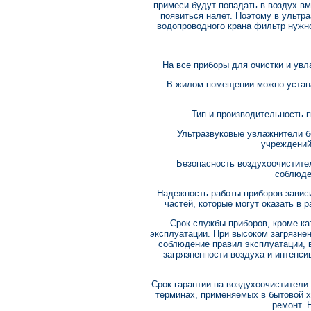
примеси будут попадать в воздух в
появиться налет. Поэтому в ультр
водопроводного крана фильтр нужно
На все приборы для очистки и увл
В жилом помещении можно устана
Тип и производительность 
Ультразвуковые увлажнители б
учреждений
Безопасность воздухоочистите
соблюде
Надежность работы приборов зависи
частей, которые могут оказать в 
Срок службы приборов, кроме ка
эксплуатации. При высоком загрязне
соблюдение правил эксплуатации, 
загрязненности воздуха и интенси
Срок гарантии на воздухоочистители
терминах, применяемых в бытовой х
ремонт. 