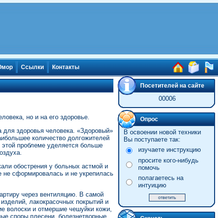
мор
Ссылки
Контакты
Посетителей на сайте
00006
овека, но и на его здоровье.
Опрос
а для здоровья человека. «Здоровый»
В освоении новой техники
наибольшее количество долгожителей
Вы поступаете так:
х этой проблеме уделяется больше
изучаете инструкцию
оздуха.
просите кого-нибудь
али обострения у больных астмой и
помочь
е не сформировалась и не укрепилась
полагаетесь на
интуицию
вартиру через вентиляцию. В самой
 изделий, лакокрасочных покрытий и
е волоски и отмершие чешуйки кожи,
ные споры плесени, болезнетворные