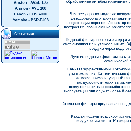
обработанные антибактериальным с
Ariston - AVSL 105
Ariston - AVL 100
В более дорогих моделях воздух
Canon - EOS 400D
дезодоратор для ароматизации в
Yamaha - PSR-E403
концентрации аэронов. Ионизатор с
настроения, повышающие работоспос
Статистика
Водяной фильтр не только задержи
счет смачивания и утяжеления их. Э
воздуха через воду от
Лучшие водяные фильтры по степе
механической о
Самыми эффективными и экономичн
уничтожают их. Каталитические ф
летучие примеси: угарный газ
воздухоочистителях загрязне
воздухоочистители российского п
эксплуатации они служат более 8 лет
Угольные фильтры предназначены дл
Каждая модель воздухоочистите
воздухоочистителя. Размеры в