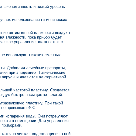
я экономичность и низкий уровень
лучаях использования гигиенических
жение оптимальной влажности воздуха
ня влажности, пока прибор будет
ическое управление влажностью с
 не используют никаких сменных
ти. Добавляя лечебные препараты,
ния при эпидемиях. Гигиенические
и вирусы и являются альтернативой
льшой частотой пластину. Создается
воздух быстро насыщается влагой.
ьтразвуковую пластину. При такой
 не превышает 40С.
ми испарения воды. Они потребляют
жности в помещении. Для управления
 приборами.
статочно чистая, содержащиеся в ней