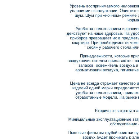
Уровень воспринимаемого человеком
условиями эксплуатации. Очистите
шум. Шум при «ночном» режиме р
норма
Удобства пользованием и красив
действуют на наше здоровье. На удо
приборов превращает их в предметы
квартире. При необходимости можн
себя» у рабочего стола ил
Принадлежности, которые прил
воздухоочистителем прилагаются: з
запахов, освежитель воздуха и
ароматизации воздуха, гигиенич
Цена не всегда отражает качество и
изделий одной марки определяетс
удобства пользованием, привлека
отработанные модели. На рынке 
Вторичные затраты в 
Минимальные эксплуатационные затр
обслуживание 
Пылевые фильтры грубой очистки ну
воздух будет проникать к эл