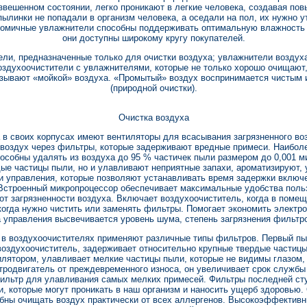
звешенном состоянии, легко проникают в легкие человека, создавая по
ылинки не попадали в организм человека, а оседали на пол, их нужно 
номичные увлажнители способны поддерживать оптимальную влажность в
они доступны широкому кругу покупателей.
ли, предназначенные только для очистки воздуха; увлажнители воздуха
оздухоочистители с увлажнителями, которые не только хорошо очищают,
зывают «мойкой» воздуха. «Промытый» воздух воспринимается чистым и
(природной очистки).
Очистка воздуха
 в своих корпусах имеют вентиляторы для всасывания загрязненного в
т воздух через фильтры, которые задерживают вредные примеси. Наибо
пособны удалять из воздуха до 95 % частичек пыли размером до 0,001 м
ые частицы пыли, но и улавливают неприятные запахи, ароматизируют,
 управления, которые позволяют устанавливать время задержки включ
 Встроенный микропроцессор обеспечивает максимальные удобства поль
от загрязненности воздуха. Включает воздухоочиститель, когда в поме
, когда нужно чистить или заменять фильтры. Помогает экономить электр
а управления высвечивается уровень шума, степень загрязнения фильтр
 в воздухоочистителях применяют различные типы фильтров. Первый пы
воздухоочиститель, задерживает относительно крупные твердые частицы 
лятором, улавливает мелкие частицы пыли, которые не видимы глазом, 
родвигатель от преждевременного износа, он увеличивает срок службы
ильтр для улавливания самых мелких примесей. Фильтры последней сту
и, которые могут проникать в наш организм и наносить ущерб здоровью.
обны очищать воздух практически от всех аллергенов. Высокоэффектив