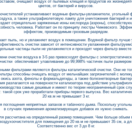
оставом, очищают воздух от пылевых клещей и продуктов их жизнедеяте
цветов, от бактерий и вирусов.
оочистителей устанавливают водяные фильтры-увлажнители, угольный ф
оздуха, а также ультрафиолетовую лампу для уничтожения бактерий и 
оздает отрицательно заряженные ионы кислорода (аэроны), способству
обность человека. Работает он по принципу люстры Чижевского. Эффект
эффектом, производимым грозовым разрядом.
вает пыль, но и увлажняет воздух в помещении. Водяной фильтр лучше 
ффективность очистки зависит от интенсивности увлажнения фильтруемо
дельные частицы пыли не увлажняются и проходят через фильтр вместе
ни очистки воздуха в 3-5 раз превосходят фильтры с электростатическ
чистки обеспечивает улавливание до 99,998% частичек пыли размером 
ыми фильтрами являются фильтры каталитической очистки. Они не толь
ильтры способны очищать воздух от мельчайших загрязнителей с молек
, окись азота, фенолы и формальдегиды, а также болезнетворные бактер
ния разлагаются на поверхности катализатора под действие ультрафиол
роизводства самые дешевые и имеют по теории неограниченный срок сл
: такой срок уже проработали приборы первого выпуска. Вес каталитич
20 кв.м не превышает 3 кг.
я поглощения неприятных запахов и табачного дыма. Поскольку угольн
в случаях применения ароматизирующих добавок их нужно снимать.
ля рассчитана на определенный размер помещения. Чем больше объем 
оздухоочистителя для помещения до 20 кв.м не превышают 35 см, а дл
Соответственно вес от 3 до 8 кг.