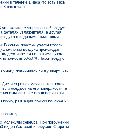
ии в течение 1 часа (то есть весь
 3 раз в час).
В увлажнителе загрязненный воздух
а деталях увлажнителя, а другая
 воздуха с водяными фильтрами.
ы. В самых простых увлажнителях
 увлажнение воздуха происходит
ки поддерживается на оптимальном
я влажность 50-60 %. Такой воздух
умагу, поднимаясь снизу вверх, как
. Диски хорошо смачиваются водой.
 пыли оседают на его поверхности, а
ения смываются с его поверхности.
 можно, размещая прибор поближе к
пропитку.
их молекулы серебра. При погружении
0 видов бактерий и вирусов. Стержни