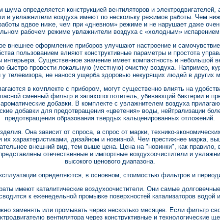
 шума определяется конструкцией вентиляторов и электродвигателей, а
ли и увлажнители воздуха имеют по нескольку режимов работы. Чем ниж
аботы вдвое ниже, чем при «дневном» режиме и не нарушает даже очен
льном рабочем режиме увлажнители воздуха с «холодным» испарением
ое внешнее оформление приборов улучшают настроение и самочувствие 
бства пользованием влияют конструктивные параметры и простота упра
 интерьера. Существенное значение имеет компактность и небольшой ве
о быстро провести локальную (местную) очистку воздуха. Например, к
и у телевизора, не нанося ущерба здоровью некурящих людей в других 
агаются в комплекте с прибором, могут существенно влиять на удобств
апасной сменный фильтр и запахопоглотитель, убивающий бактерии и п
 ароматические добавки. В комплекте с увлажнителем воздуха прилага
еские добавки для предотвращения «цветения» воды, нейтрализации боле
предотвращения образования твердых кальценированных отложений.
зделия. Она зависит от спроса, а спрос от марки, технико-экономическ
я их характеристиками, дизайном и новизной. Чем престижнее марка, в
тельнее внешний вид, тем выше цена. Цена на "новинки", как правило,
представлены отечественные и импортные воздухоочистители и увлажнит
высокого ценового диапазона.
эксплуатации определяются, в основном, стоимостью фильтров и пери
аты имеют каталитические воздухоочистители. Они самые долговечные,
сводится к еженедельной промывке поверхностей катализаторов водой и
жно заменять или промывать через несколько месяцев. Если фильтр сво
ектродвигателю вентилятора через конструктивные и технологические щел