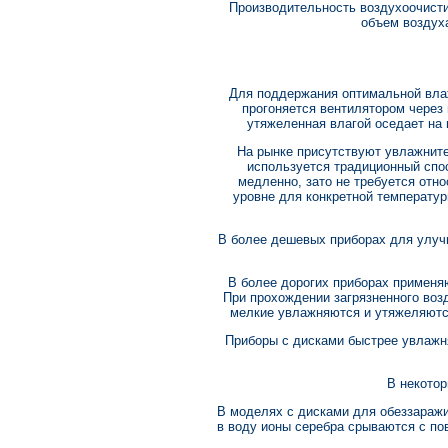
Производительность воздухоочисти
объем воздуха
Для поддержания оптимальной влаж
прогоняется вентилятором через
утяжеленная влагой оседает на
На рынке присутствуют увлажнит
используется традиционный спо
медленно, зато не требуется отн
уровне для конкретной температур
В более дешевых приборах для улуч
В более дорогих приборах применя
При прохождении загрязненного возд
мелкие увлажняются и утяжеляются
Приборы с дисками быстрее увлажн
В некото
В моделях с дисками для обеззаражи
в воду ионы серебра срываются с по