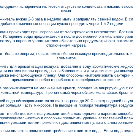
олодным» испарением являются отсутствие конденсата и накипи, высока
шума.
нитель нужно 2-3 раза в неделю мыть и заправлять свежей водой. В с
добавок отмеченные операции нужно проводить через 1,5-2 недели.
оды происходит при нагревании от электрического нагревателя. Дости
. Испарение воды продолжается и после достижения оптимального уров
оэтому в паровых увлажнителях обязательно предусматривают автомат
отключением нагрева.
т больше энергии, но зато имеют более высокую производительность и
элементов.
нять для ароматизации воздуха, добавляя в воду ароматические жидкос
для ингаляции при простудных заболеваниях и для дезинфекции помеще
диска неиспаряющуюся пленку. Они способны нейтрализовать бактерии 
применению серебра в приборах с «серебряным» стержнем.
а разбрызгивается на мельчайшие брызги, попадая на вибрирующую с бо
и комнатной температуре. Прогоняемый через облако мельчайших брызг 
й вода обеззараживается за счет нагрева до 80 С перед подачей на ул
ает большая часть микробов. На выходе из прибора температура воздуха
ают в себе достоинства увлажнителей с «холодным» и паровым способа
 производительностью и способны превысить уровень естественной вла
овыми увлажнителями применяют дистанционные пульты с электронными
рения является повышенное требование к чистоте воды. Если вода недо