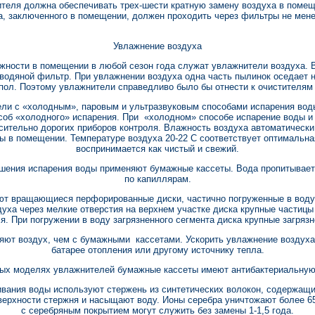
теля должна обеспечивать трех-шести кратную замену воздуха в помещен
, заключенного в помещении, должен проходить через фильтры не менее
Увлажнение воздуха
ности в помещении в любой сезон года служат увлажнители воздуха. 
 водяной фильтр. При увлажнении воздуха одна часть пылинок оседает н
 пол. Поэтому увлажнители справедливо было бы отнести к очистителям
ели с «холодным», паровым и ультразвуковым способами испарения вод
соб «холодного» испарения. При «холодном» способе испарение воды и
осительно дорогих приборов контроля. Влажность воздуха автоматичес
ы в помещении. Температуре воздуха 20-22 С соответствует оптимальна
воспринимается как чистый и свежий.
шения испарения воды применяют бумажные кассеты. Вода пропитывает б
по капиллярам.
ют вращающиеся перфорированные диски, частично погруженные в воду
уха через мелкие отверстия на верхнем участке диска крупные частицы
. При погружении в воду загрязненного сегмента диска крупные загрязн
яют воздух, чем с бумажными кассетами. Ускорить увлажнение воздуха
батарее отопления или другому источнику тепла.
рых моделях увлажнителей бумажные кассеты имеют антибактериальную 
вания воды используют стержень из синтетических волокон, содержащ
верхности стержня и насыщают воду. Ионы серебра уничтожают более 65
с серебряным покрытием могут служить без замены 1-1,5 года.